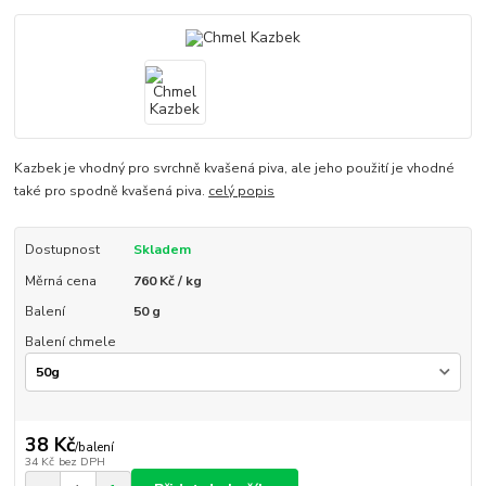
Kazbek je vhodný pro svrchně kvašená piva, ale jeho použití je vhodné
také pro spodně kvašená piva.
celý popis
Dostupnost
Skladem
Měrná cena
760 Kč / kg
Balení
50 g
Balení chmele
38 Kč
/
balení
34 Kč
bez DPH