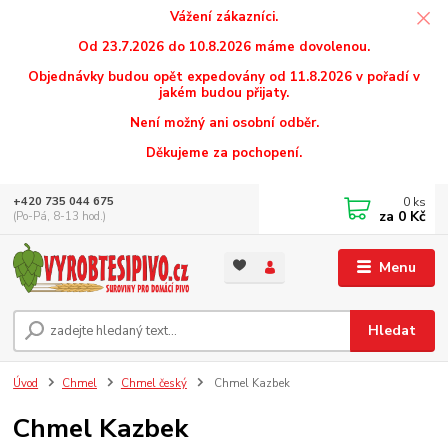
Vážení zákazníci.
Od 23.7.2026 do 10.8.2026 máme dovolenou.
Objednávky budou opět expedovány od 11.8.2026 v pořadí v
jakém budou přijaty.
Není možný ani osobní odběr.
Děkujeme za pochopení.
0
ks
+420 735 044 675
za
0 Kč
(Po-Pá, 8-13 hod.)
Menu
Hledat
Úvod
Chmel
Chmel český
Chmel Kazbek
Chmel Kazbek