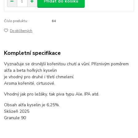
Přidat do košíku
Číslo produktu:
64
Do oblíbených
Kompletní specifikace
Vyznačuje se drsnější kořenitou chutí a vůní. Příznivým poměrem
alfa a beta hořkých kyselin
je vhodný pro druhé i třetí chmelení.
Aroma kořenité, cirtusové.
Vhodný jak pro ležáky, tak piva typu Ale, IPA atd.
Obsah alfa kyselin je 6,25%.
Sklizeň 2025
Granule 90