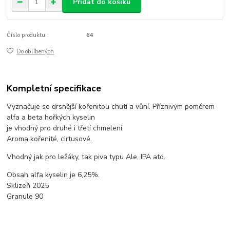
Přidat do košíku
Číslo produktu:
64
Do oblíbených
Kompletní specifikace
Vyznačuje se drsnější kořenitou chutí a vůní. Příznivým poměrem
alfa a beta hořkých kyselin
je vhodný pro druhé i třetí chmelení.
Aroma kořenité, cirtusové.
Vhodný jak pro ležáky, tak piva typu Ale, IPA atd.
Obsah alfa kyselin je 6,25%.
Sklizeň 2025
Granule 90