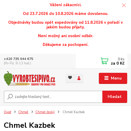
Vážení zákazníci.
Od 23.7.2026 do 10.8.2026 máme dovolenou.
Objednávky budou opět expedovány od 11.8.2026 v pořadí v
jakém budou přijaty.
Není možný ani osobní odběr.
Děkujeme za pochopení.
0
ks
+420 735 044 675
za
0 Kč
(Po-Pá, 8-13 hod.)
Menu
Hledat
Úvod
Chmel
Chmel český
Chmel Kazbek
Chmel Kazbek