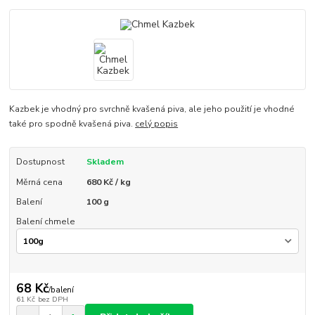
Kazbek je vhodný pro svrchně kvašená piva, ale jeho použití je vhodné
také pro spodně kvašená piva.
celý popis
Dostupnost
Skladem
Měrná cena
680 Kč / kg
Balení
100 g
Balení chmele
68 Kč
/
balení
61 Kč
bez DPH