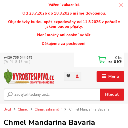
Vážení zákazníci.
Od 23.7.2026 do 10.8.2026 máme dovolenou.
Objednávky budou opět expedovány od 11.8.2026 v pořadí v
jakém budou přijaty.
Není možný ani osobní odběr.
Děkujeme za pochopení.
0
ks
+420 735 044 675
za
0 Kč
(Po-Pá, 8-13 hod.)
Menu
Hledat
Úvod
Chmel
Chmel zahraniční
Chmel Mandarina Bavaria
Chmel Mandarina Bavaria