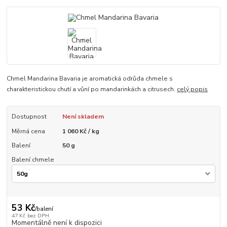
Chmel Mandarina Bavaria je aromatická odrůda chmele s
charakteristickou chutí a vůní po mandarinkách a citrusech.
celý popis
Dostupnost
Není skladem
Měrná cena
1 060 Kč / kg
Balení
50 g
Balení chmele
53 Kč
/
balení
47 Kč
bez DPH
Momentálně není k dispozici