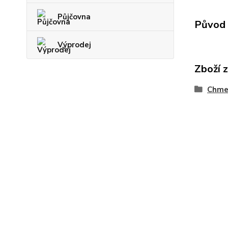
Půjčovna
Původ 
Výprodej
Zboží 
Chme