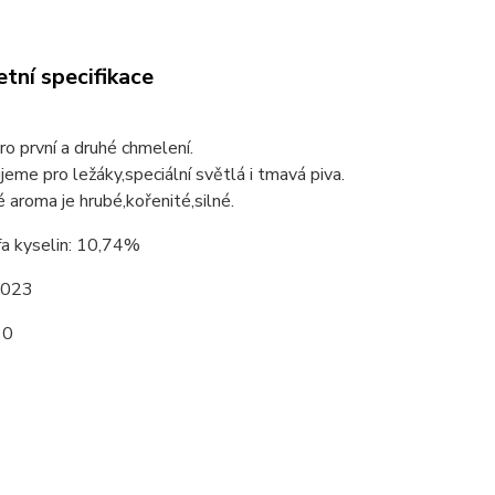
tní specifikace
o první a druhé chmelení.
eme pro ležáky,speciální světlá i tmavá piva.
aroma je hrubé,kořenité,silné.
fa kyselin: 10,74%
2023
90