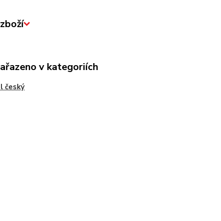
zboží
zařazeno v kategoriích
l český