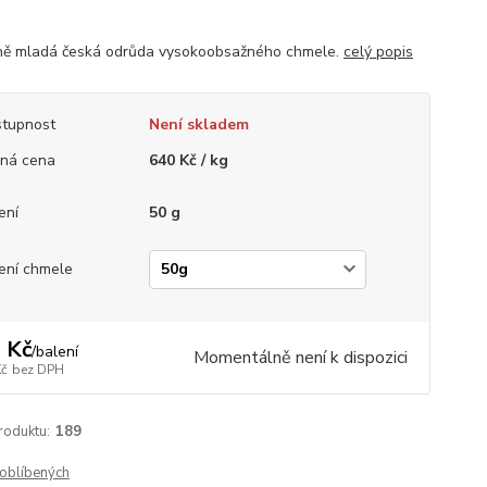
ě mladá česká odrůda vysokoobsažného chmele.
celý popis
tupnost
Není skladem
ná cena
640 Kč / kg
ení
50 g
ení chmele
 Kč
/
balení
Momentálně není k dispozici
Kč
bez DPH
roduktu:
189
oblíbených