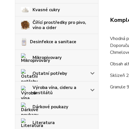
Kvasné cukry
Komple
Čířící prostředky pro pivo,
víno a cider
Vhodná pr
Desinfekce a sanitace
Doporučuj
Chmelové 
Mikropivovary
Obsah al
Ostatní potřeby
Sklizeň 
Granule 
Výroba vína, cideru a
destilátů
Dárkové poukazy
Literatura