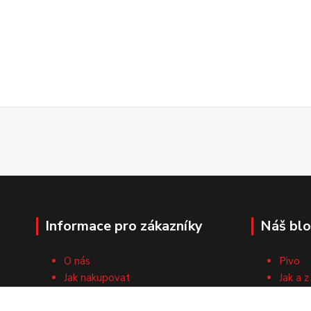
Informace pro zákazníky
Náš bl
O nás
Pivo
Jak nakupovat
Jak a z
Obchodní podmínky
Surovi
Cech domácích pivovarníků
Recep