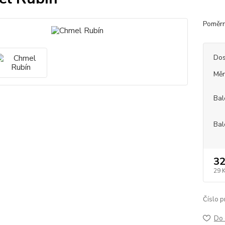
Poměrn
Dos
Měr
Bal
Bal
32
29 
Číslo p
Do 