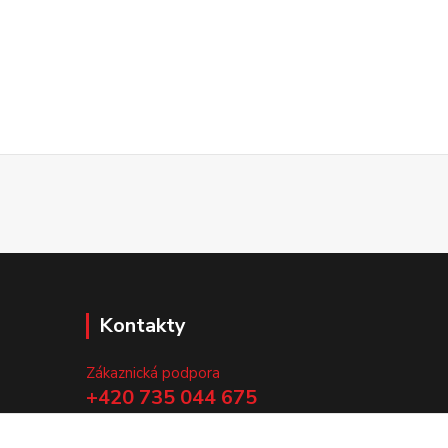
Kontakty
Zákaznická podpora
+420 735 044 675
(Po-Pá, 8-13 hod.)
.