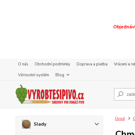
Objednávk
O nás
Obchodní podmínky
Doprava a platba
Vrácení a r
Věrnostní systém
Blog
Úvod
Slady
Chme