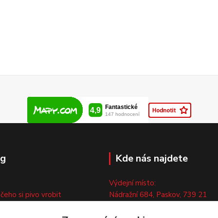
og
Kde nás najdete
Výdejní místo:
 čeho si pivo vrobit
Nádražní 684, Paskov, 739 21
ny
Pouze po předchozí tel. domluvě
ty