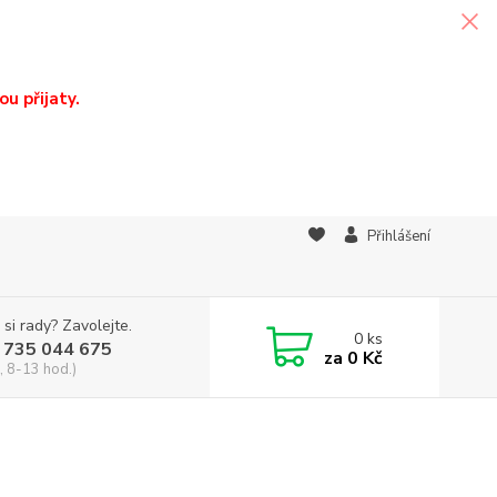
u přijaty.
Přihlášení
 si rady? Zavolejte.
0
ks
 735 044 675
za
0 Kč
, 8-13 hod.)