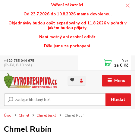
Vážení zákazníci.
Od 23.7.2026 do 10.8.2026 máme dovolenou.
Objednávky budou opět expedovány od 11.8.2026 v pořadí v
jakém budou přijaty.
Není možný ani osobní odběr.
Děkujeme za pochopení.
0
ks
+420 735 044 675
za
0 Kč
(Po-Pá, 8-13 hod.)
Menu
Hledat
Úvod
Chmel
Chmel český
Chmel Rubín
Chmel Rubín