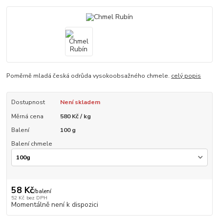
Poměrně mladá česká odrůda vysokoobsažného chmele.
celý popis
Dostupnost
Není skladem
Měrná cena
580 Kč / kg
Balení
100 g
Balení chmele
58 Kč
/
balení
52 Kč
bez DPH
Momentálně není k dispozici