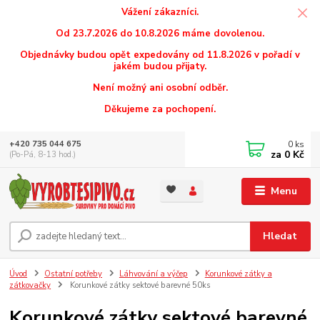
Vážení zákazníci.
Od 23.7.2026 do 10.8.2026 máme dovolenou.
Objednávky budou opět expedovány od 11.8.2026 v pořadí v
jakém budou přijaty.
Není možný ani osobní odběr.
Děkujeme za pochopení.
0
ks
+420 735 044 675
za
0 Kč
(Po-Pá, 8-13 hod.)
Menu
Hledat
Úvod
Ostatní potřeby
Láhvování a výčep
Korunkové zátky a
zátkovačky
Korunkové zátky sektové barevné 50ks
Korunkové zátky sektové barevné