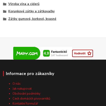
Výroba vína a ciderů
Korunkové zátky a zátkovačky
Zátky gumové, korkové, kvasné
Informace pro zákazníky
O nás
Jak nakupovat
Obchodní podmínky
Cech domácích pivovarníků
Kontaktní formulář