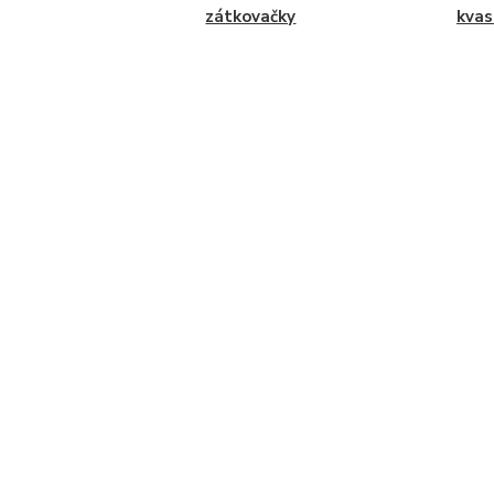
zátkovačky
kvas