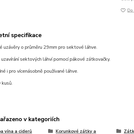
Do 
tní specifikace
é uzávěry o průměru 29mm pro sektové láhve.
uzavírání sektových láhví pomocí pákové zátkovačky.
né i pro vícenásobně používané láhve.
 kusů.
zařazeno v kategoriích
a vína a ciderů
Korunkové zátky a
Zátk