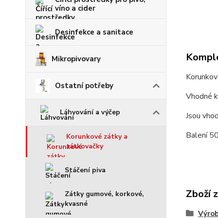
víno a cider
Desinfekce a sanitace
Komple
Mikropivovary
Korunkov
Ostatní potřeby
Vhodné k 
Láhvování a výčep
Jsou vhod
Balení 50
Korunkové zátky a
zátkovačky
Stáčení piva
Zboží 
Zátky gumové, korkové,
kvasné
Výrob