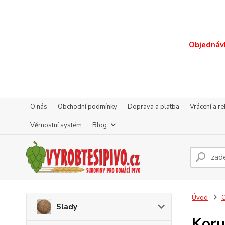
Objednávk
O nás
Obchodní podmínky
Doprava a platba
Vrácení a r
Věrnostní systém
Blog
Úvod
O
Slady
Koru