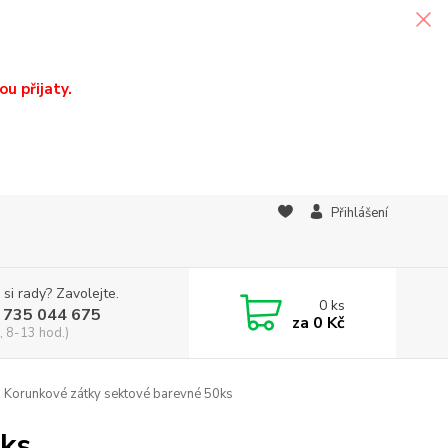
u přijaty.
Přihlášení
 si rady? Zavolejte.
0
ks
 735 044 675
za
0 Kč
, 8-13 hod.)
Korunkové zátky sektové barevné 50ks
0ks