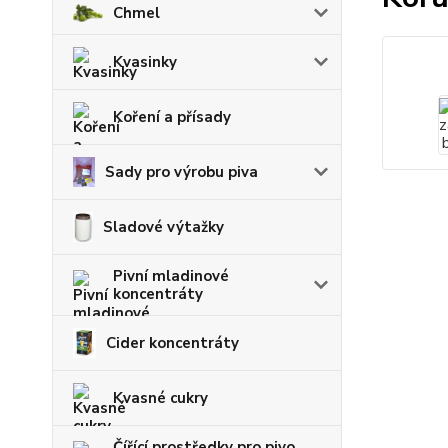
Chmel
Kvasinky
Koření a přísady
Sady pro výrobu piva
Sladové výtažky
Pivní mladinové
koncentráty
Cider koncentráty
Kvasné cukry
Čířící prostředky pro pivo,