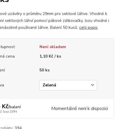
ové uzávěry o průměru 29mm pro sektové láhve. Vhodné k
ání sektových láhví pomocí pákové zátkovačky. Jsou vhodné i
cenásobně používané láhve. Balení 50 kusů.
celý popis
tupnost
Není skladem
ná cena
1,10 Kč / ks
ení
50 ks
va
 Kč
/
balení
Momentálně není k dispozici
Kč
bez DPH
roduktu:
394