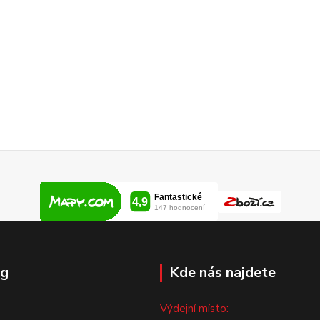
og
Kde nás najdete
Výdejní místo: