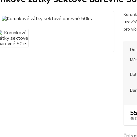
Korunk
uzavír
pro ví
Dos
Měr
Bal
Bar
55
45 
Číslo p