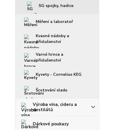
SG spojky, hadice
Měření a laboratoř
Kvasné nádoby a
příslušenství
Varné hrnce a
příslušenství
Kyvety - Cornelius KEG
Šrotování sladu
Výroba vína, cideru a
destilátů
Dárkové poukazy