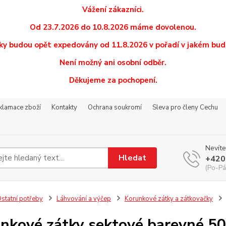
Vážení zákazníci.
Od 23.7.2026 do 10.8.2026 máme dovolenou.
y budou opět expedovány od 11.8.2026 v pořadí v jakém budo
Není možný ani osobní odběr.
Děkujeme za pochopení.
eklamace zboží
Kontakty
Ochrana soukromí
Sleva pro členy Cechu
Nevíte
Hledat
+420
(Po-Pá
statní potřeby
Láhvování a výčep
Korunkové zátky a zátkovačky
nkové zátky sektové barevné 5