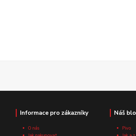
Informace pro zákazníky
Náš bl
O nás
Pivo
Jak nakupovat
Jak a z