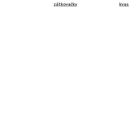
zátkovačky
kvas