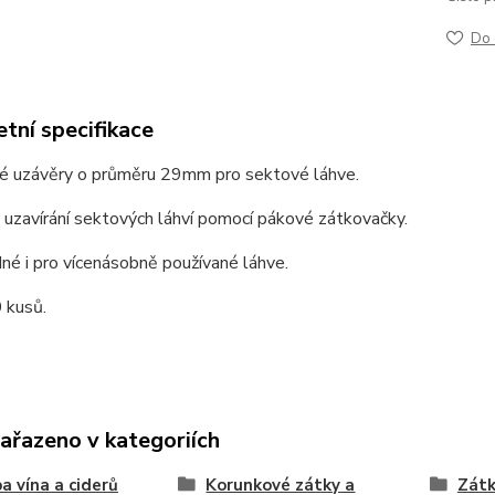
Do 
tní specifikace
é uzávěry o průměru 29mm pro sektové láhve.
uzavírání sektových láhví pomocí pákové zátkovačky.
né i pro vícenásobně používané láhve.
 kusů.
zařazeno v kategoriích
a vína a ciderů
Korunkové zátky a
Zátk