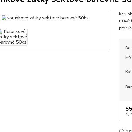
Korunk
uzavír
pro ví
Dos
Měr
Bal
Bar
55
45 
Číslo p