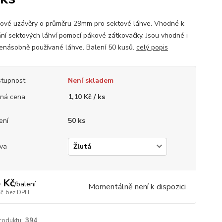
ové uzávěry o průměru 29mm pro sektové láhve. Vhodné k
ání sektových láhví pomocí pákové zátkovačky. Jsou vhodné i
cenásobně používané láhve. Balení 50 kusů.
celý popis
tupnost
Není skladem
ná cena
1,10 Kč / ks
ení
50 ks
va
 Kč
/
balení
Momentálně není k dispozici
Kč
bez DPH
roduktu:
394