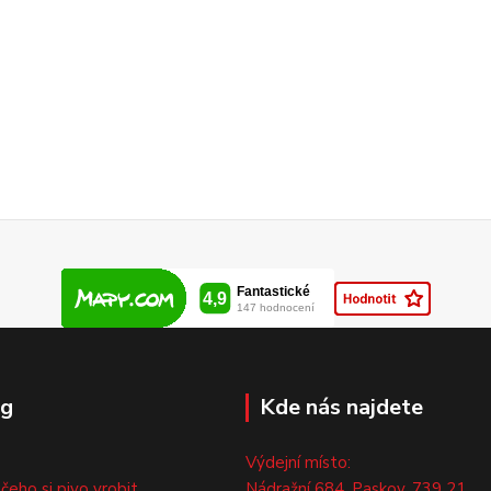
og
Kde nás najdete
Výdejní místo:
 čeho si pivo vrobit
Nádražní 684, Paskov, 739 21