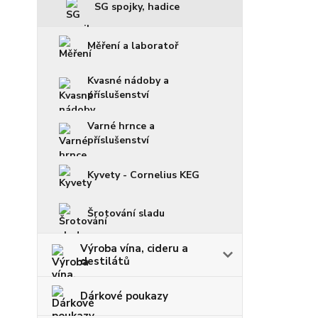
SG spojky, hadice
Měření a laboratoř
Kvasné nádoby a
příslušenství
Varné hrnce a
příslušenství
Kyvety - Cornelius KEG
Šrotování sladu
Výroba vína, cideru a
destilátů
Dárkové poukazy