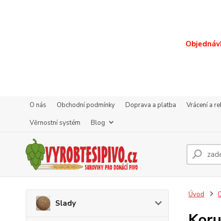
Objednávk
O nás
Obchodní podmínky
Doprava a platba
Vrácení a r
Věrnostní systém
Blog
Úvod
O
Slady
Koru