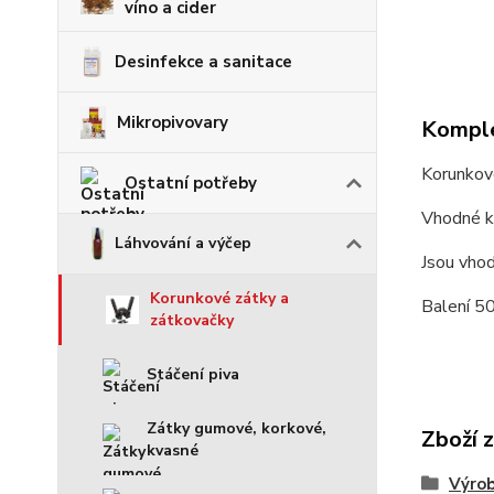
víno a cider
Desinfekce a sanitace
Mikropivovary
Komple
Korunkov
Ostatní potřeby
Vhodné k 
Láhvování a výčep
Jsou vhod
Korunkové zátky a
Balení 50
zátkovačky
Stáčení piva
Zátky gumové, korkové,
Zboží 
kvasné
Výrob