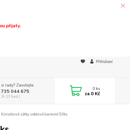
u přijaty.
Přihlášení
 si rady? Zavolejte.
0
ks
 735 044 675
za
0 Kč
, 8-13 hod.)
Korunkové zátky sektové barevné 50ks
0ks