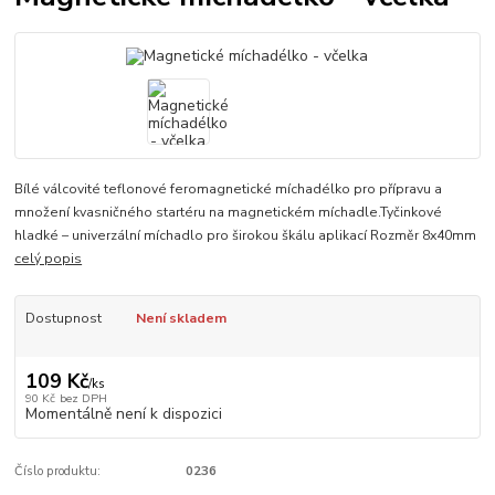
Bílé válcovité teflonové feromagnetické míchadélko pro přípravu a
množení kvasničného startéru na magnetickém míchadle.Tyčinkové
hladké – univerzální míchadlo pro širokou škálu aplikací Rozměr 8x40mm
celý popis
Dostupnost
Není skladem
109 Kč
/
ks
90 Kč
bez DPH
Momentálně není k dispozici
Číslo produktu:
0236