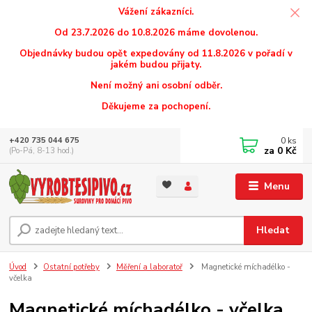
Vážení zákazníci.
Od 23.7.2026 do 10.8.2026 máme dovolenou.
Objednávky budou opět expedovány od 11.8.2026 v pořadí v
jakém budou přijaty.
Není možný ani osobní odběr.
Děkujeme za pochopení.
0
ks
+420 735 044 675
za
0 Kč
(Po-Pá, 8-13 hod.)
Menu
Hledat
Úvod
Ostatní potřeby
Měření a laboratoř
Magnetické míchadélko -
včelka
Magnetické míchadélko - včelka