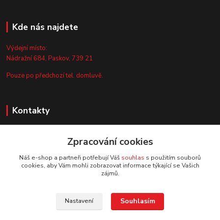
Kde nás najdete
Výdejní místo:
Nádražní 684, Paskov, 739 21
Pouze po předchozí tel. domluvě.
Kontakty
Zákaznická podpora
Zpracování cookies
+420 735 044 675
(Po-Pá, 8-13 hod.)
Náš e-shop a partneři potřebují Váš
souhlas
s použitím souborů
cookies, aby Vám mohli zobrazovat informace týkající se Vašich
info@vyrobtesipivo.cz
zájmů.
Souhlasím
Nastavení