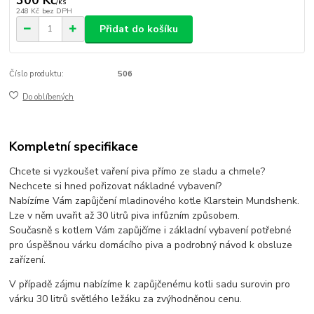
/
ks
248 Kč
bez DPH
Přidat do košíku
Číslo produktu:
506
Do oblíbených
Kompletní specifikace
Chcete si vyzkoušet vaření piva přímo ze sladu a chmele?
Nechcete si hned pořizovat nákladné vybavení?
Nabízíme Vám zapůjčení mladinového kotle Klarstein Mundshenk.
Lze v něm uvařit až 30 litrů piva infůzním způsobem.
Současně s kotlem Vám zapůjčíme i základní vybavení potřebné
pro úspěšnou várku domácího piva a podrobný návod k obsluze
zařízení.
V případě zájmu nabízíme k zapůjčenému kotli sadu surovin pro
várku 30 litrů světlého ležáku za zvýhodněnou cenu.