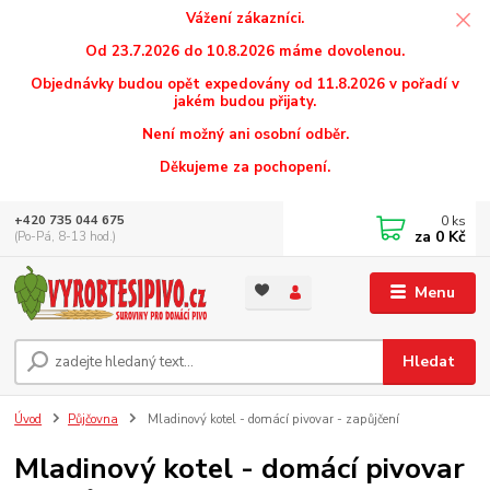
Vážení zákazníci.
Od 23.7.2026 do 10.8.2026 máme dovolenou.
Objednávky budou opět expedovány od 11.8.2026 v pořadí v
jakém budou přijaty.
Není možný ani osobní odběr.
Děkujeme za pochopení.
0
ks
+420 735 044 675
za
0 Kč
(Po-Pá, 8-13 hod.)
Menu
Hledat
Úvod
Půjčovna
Mladinový kotel - domácí pivovar - zapůjčení
Mladinový kotel - domácí pivovar