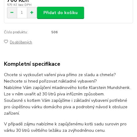
/
ks
579 Kč
bez DPH
Přidat do košíku
Číslo produktu:
506
Do oblíbených
Kompletní specifikace
Chcete si vyzkoušet vaření piva přímo ze sladu a chmele?
Nechcete si hned pořizovat nákladné vybavení?
Nabízíme Vám zapůjčení mladinového kotle Klarstein Mundshenk.
Lze v něm uvařit až 30 litrů piva infůzním způsobem.
Současně s kotlem Vám zapůjčíme i základní vybavení potřebné
pro úspěšnou várku domácího piva a podrobný návod k obsluze
zařízení.
V případě zájmu nabízíme k zapůjčenému kotli sadu surovin pro
várku 30 litrů světlého ležáku za zvýhodněnou cenu.