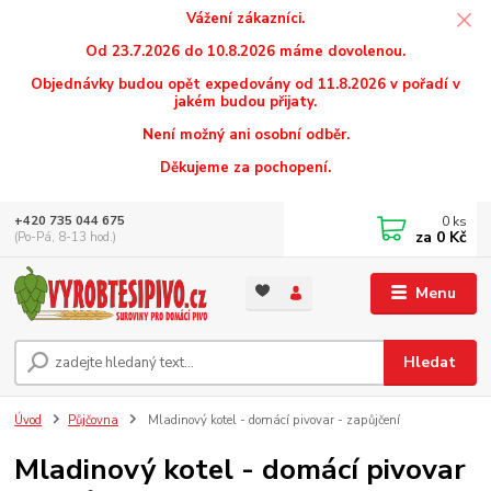
Vážení zákazníci.
Od 23.7.2026 do 10.8.2026 máme dovolenou.
Objednávky budou opět expedovány od 11.8.2026 v pořadí v
jakém budou přijaty.
Není možný ani osobní odběr.
Děkujeme za pochopení.
0
ks
+420 735 044 675
za
0 Kč
(Po-Pá, 8-13 hod.)
Menu
Hledat
Úvod
Půjčovna
Mladinový kotel - domácí pivovar - zapůjčení
Mladinový kotel - domácí pivovar