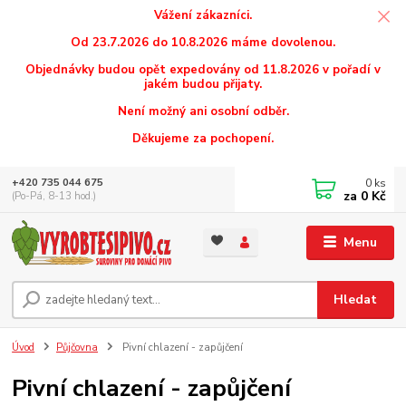
Vážení zákazníci.
Od 23.7.2026 do 10.8.2026 máme dovolenou.
Objednávky budou opět expedovány od 11.8.2026 v pořadí v
jakém budou přijaty.
Není možný ani osobní odběr.
Děkujeme za pochopení.
0
ks
+420 735 044 675
za
0 Kč
(Po-Pá, 8-13 hod.)
Menu
Hledat
Úvod
Půjčovna
Pivní chlazení - zapůjčení
Pivní chlazení - zapůjčení