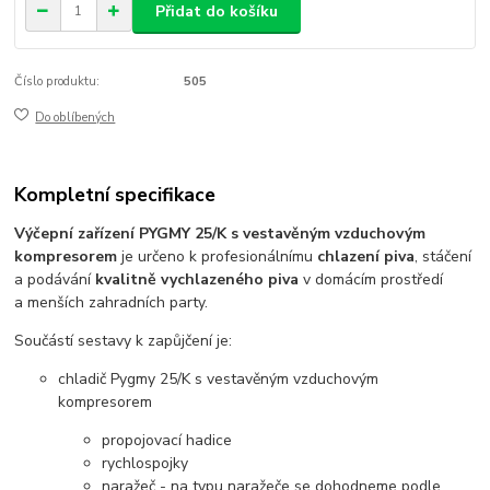
Přidat do košíku
Číslo produktu:
505
Do oblíbených
Kompletní specifikace
Výčepní zařízení PYGMY 2
5
/K s vestavěným vzduchovým
kompresorem
je určeno k profesionálnímu
chlazení piva
, stáčení
a podávání
kvalitně vychlazeného piva
v domácím prostředí
a menších zahradních party.
Součástí sestavy k zapůjčení je:
chladič Pygmy 25/K s vestavěným vzduchovým
kompresorem
propojovací hadice
rychlospojky
naražeč - na typu naražeče se dohodneme podle