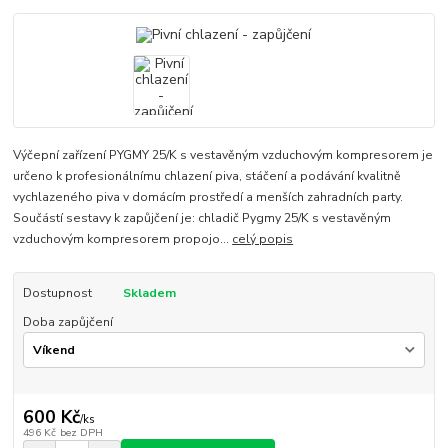
Výčepní zařízení PYGMY 25/K s vestavěným vzduchovým kompresorem je
určeno k profesionálnímu chlazení piva, stáčení a podávání kvalitně
vychlazeného piva v domácím prostředí a menších zahradních party.
Součástí sestavy k zapůjčení je: chladič Pygmy 25/K s vestavěným
vzduchovým kompresorem propojo...
celý popis
Dostupnost
Skladem
Doba zapůjčení
600 Kč
/
ks
496 Kč
bez DPH