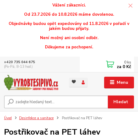
Vážení zákazníci.
Od 23.7.2026 do 10.8.2026 máme dovolenou.
Objednávky budou opět expedovány od 11.8.2026 v pořadí v
jakém budou přijaty.
Není možný ani osobní odběr.
Děkujeme za pochopení.
0
ks
+420 735 044 675
za
0 Kč
(Po-Pá, 8-13 hod.)
Menu
Hledat
Úvod
Desinfekce a sanitace
Postřikovač na PET láhev
Postřikovač na PET láhev