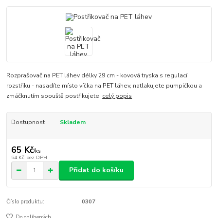
Rozprašovač na PET láhev délky 29 cm - kovová tryska s regulací
rozstřiku - nasadíte místo víčka na PET láhev, natlakujete pumpičkou a
zmáčknutím spouště postřikujete.
celý popis
Dostupnost
Skladem
65 Kč
/
ks
54 Kč
bez DPH
Přidat do košíku
Číslo produktu:
0307
Do oblíbených