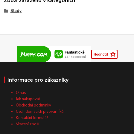
Zboží zařazeno v kategoriích
Slady
Informace pro zákazníky
O nás
Jak nakupovat
Obchodní podmínky
Cech domácích pivovarníků
Kontaktní formulář
Vrácení zboží