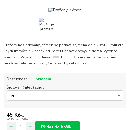
Pražený nesladovaný ječmen se přidává zejména do piv stylu Stout,ale i
jiných tmavých piv například Porter.Přídavek obvykle do 5% Výrobce
sladovna WeyermannBarva 1000-1300 EBC min./maxExtrakt v sušně
min.65%Celý nešrotovaný.Cena za 1kg
celý popis
Dostupnost
Skladem
Šrotování(mletí) sladu
45 Kč
/
kg
40 Kč
bez DPH
Přidat do košíku