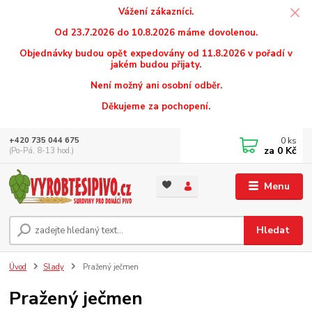
Vážení zákazníci.
Od 23.7.2026 do 10.8.2026 máme dovolenou.
Objednávky budou opět expedovány od 11.8.2026 v pořadí v
jakém budou přijaty.
Není možný ani osobní odběr.
Děkujeme za pochopení.
0
ks
+420 735 044 675
za
0 Kč
(Po-Pá, 8-13 hod.)
Menu
Hledat
Úvod
Slady
Pražený ječmen
Pražený ječmen