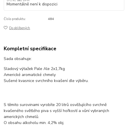
571 Kč
bez DPH
Momentálně není k dispozici
Číslo produktu:
484
Do oblíbených
Kompletní specifikace
Sada obsahuje:
Sladový výtažek Pale Ale 2x1,7kg
Americké aromatické chmely
Sušené kvasnice svrchního kvašení dle výběru.
S těmito surovinami vyrobíte 20 litrů osvěžujícího svrchně
kvašeného světlého piva s vyšší hořkostí a vůní vybraných
amerických chmelů.
O obsahu alkoholu min. 4,2% obj.