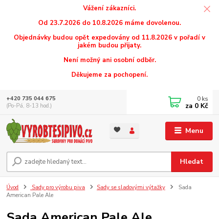
Vážení zákazníci.
Od 23.7.2026 do 10.8.2026 máme dovolenou.
Objednávky budou opět expedovány od 11.8.2026 v pořadí v
jakém budou přijaty.
Není možný ani osobní odběr.
Děkujeme za pochopení.
0
ks
+420 735 044 675
za
0 Kč
(Po-Pá, 8-13 hod.)
Menu
Hledat
Úvod
Sady pro výrobu piva
Sady se sladovými výtažky
Sada
American Pale Ale
Sada American Pale Ale