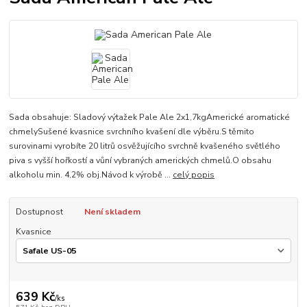
Sada obsahuje: Sladový výtažek Pale Ale 2x1,7kgAmerické aromatické
chmelySušené kvasnice svrchního kvašení dle výběru.S těmito
surovinami vyrobíte 20 litrů osvěžujícího svrchně kvašeného světlého
piva s vyšší hořkostí a vůní vybraných amerických chmelů.O obsahu
alkoholu min. 4,2% obj.Návod k výrobě ...
celý popis
Dostupnost
Není skladem
Kvasnice
639 Kč
/
ks