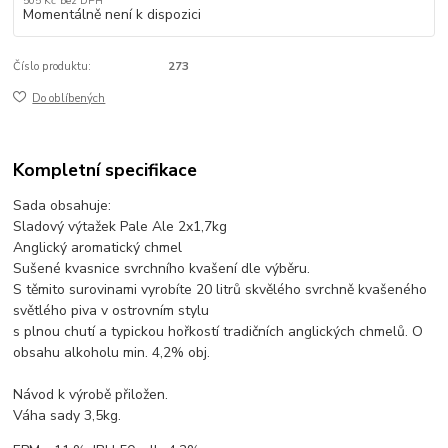
505 Kč
bez DPH
Momentálně není k dispozici
Číslo produktu:
273
Do oblíbených
Kompletní specifikace
Sada obsahuje:
Sladový výtažek Pale Ale 2x1,7kg
Anglický aromatický chmel
Sušené kvasnice svrchního kvašení dle výběru.
S těmito surovinami vyrobíte 20 litrů skvělého svrchně kvašeného
světlého piva v ostrovním stylu
s plnou chutí a typickou hořkostí tradičních anglických chmelů. O
obsahu alkoholu min. 4,2% obj.
Návod k výrobě přiložen.
Váha sady 3,5kg.