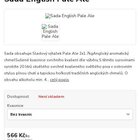
Sada obsahuje:Sladový výtažek Pale Ale 2x1,7kgAnglický aromatický
chmelSušené kvasnice svrchního kvašení dle výběru.S těmito surovinami
vyrobíte 20 litrů skvělého svrchně kvašeného světlého piva v ostrovním
stylus plnou chutí a typickou hořkostí tradičních anglických chmelů. O
obsahu alkoholu min. 4...
celý popis
Dostupnost
Není skladem
Kvasnice
566 Kč
/
ks