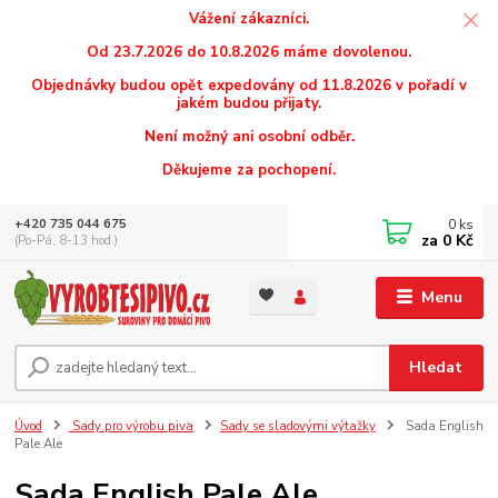
Vážení zákazníci.
Od 23.7.2026 do 10.8.2026 máme dovolenou.
Objednávky budou opět expedovány od 11.8.2026 v pořadí v
jakém budou přijaty.
Není možný ani osobní odběr.
Děkujeme za pochopení.
0
ks
+420 735 044 675
za
0 Kč
(Po-Pá, 8-13 hod.)
Menu
Hledat
Úvod
Sady pro výrobu piva
Sady se sladovými výtažky
Sada English
Pale Ale
Sada English Pale Ale