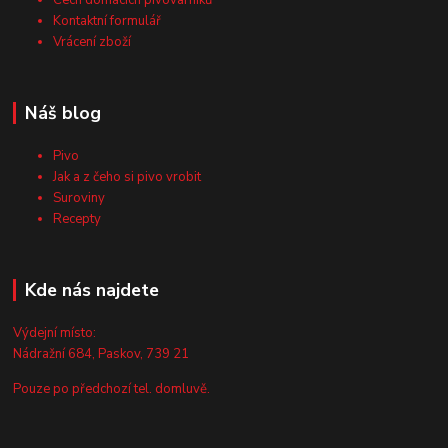
Cech domácích pivovarníků
Kontaktní formulář
Vrácení zboží
Náš blog
Pivo
Jak a z čeho si pivo vrobit
Suroviny
Recepty
Kde nás najdete
Výdejní místo:
Nádražní 684, Paskov, 739 21
Pouze po předchozí tel. domluvě.