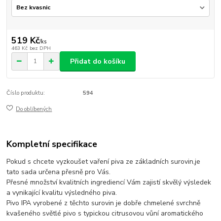
519 Kč
/
ks
463 Kč
bez DPH
Přidat do košíku
Číslo produktu:
594
Do oblíbených
Kompletní specifikace
Pokud s chcete vyzkoušet vaření piva ze základních surovin,je
tato sada určena přesně pro Vás.
Přesné množství kvalitních ingrediencí Vám zajistí skvělý výsledek
a vynikající kvalitu výsledného piva.
Pivo IPA vyrobené z těchto surovin je dobře chmelené svrchně
kvašeného světlé pivo s typickou citrusovou vůní aromatického