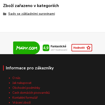
Zboží zařazeno v kategoriích
Sady se základními surovinami
Informace pro zákazníky
O nás
Jak nakupovat
Obchodní podmínky
Cech domácích pivovarníků
Kontaktní formulář
Vrácení zboží