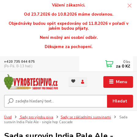
Vážení zákazníci.
Od 23.7.2026 do 10.8.2026 máme dovolenou.
Objednávky budou opět expedovány od 11.8.2026 v pořadí v
jakém budou přijaty.
Není možný ani osobní odběr.
Děkujeme za pochopení.
0
ks
+420 735 044 675
za
0 Kč
(Po-Pá, 8-13 hod.)
Menu
Hledat
Úvod
Sady pro výrobu piva
Sady se základními surovinami
Sada
surovin India Pale Ale - single hop Cascade
Sada surovin India Pale Ale -