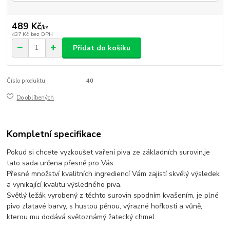
489 Kč
/
ks
437 Kč
bez DPH
Přidat do košíku
Číslo produktu:
40
Do oblíbených
Kompletní specifikace
Pokud si chcete vyzkoušet vaření piva ze základních surovin,je
tato sada určena přesně pro Vás.
Přesné množství kvalitních ingrediencí Vám zajistí skvělý výsledek
a vynikající kvalitu výsledného piva.
Světlý ležák vyrobený z těchto surovin spodním kvašením, je plné
pivo zlatavé barvy, s hustou pěnou, výrazné hořkosti a vůně,
kterou mu dodává světoznámý žatecký chmel.