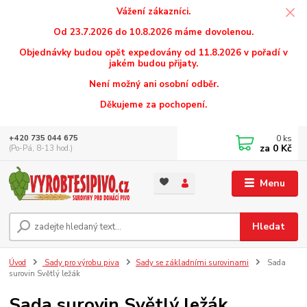
Vážení zákazníci.
Od 23.7.2026 do 10.8.2026 máme dovolenou.
Objednávky budou opět expedovány od 11.8.2026 v pořadí v
jakém budou přijaty.
Není možný ani osobní odběr.
Děkujeme za pochopení.
0
ks
+420 735 044 675
za
0 Kč
(Po-Pá, 8-13 hod.)
Menu
Hledat
Úvod
Sady pro výrobu piva
Sady se základními surovinami
Sada
surovin Světlý ležák
Sada surovin Světlý ležák