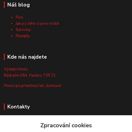
Náš blog
Pivo
Jak a z čeho si pivo vrobit
Suroviny
Recepty
Kde nás najdete
Výdejní místo:
Nádražní 684, Paskov, 739 21
Pouze po předchozí tel. domluvě.
Kontakty
Zákaznická podpora
Zpracování cookies
+420 735 044 675
(Po-Pá, 8-13 hod.)