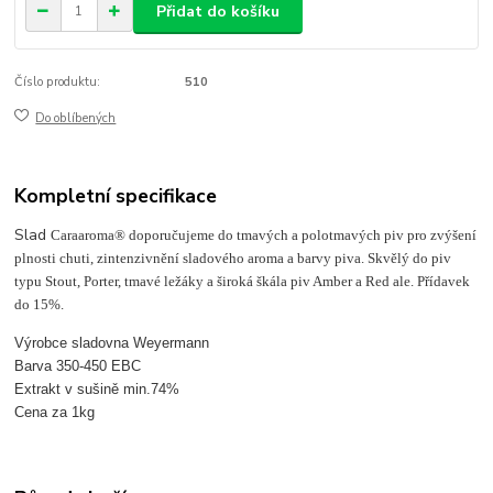
Přidat do košíku
Číslo produktu:
510
Do oblíbených
Kompletní specifikace
Slad
Caraaroma® doporučujeme do tmavých a polotmavých piv pro zvýšení
plnosti chuti, zintenzivnění sladového aroma a barvy piva. Skvělý do piv
typu Stout, Porter, tmavé ležáky a široká škála piv Amber a Red ale. Přídavek
do 15%.
Výrobce sladovna Weyermann
Barva 350-450 EBC
Extrakt v sušině min.74%
Cena za 1kg