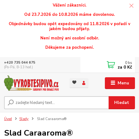
Vážení zákazníci.
Od 23.7.2026 do 10.8.2026 máme dovolenou.
Objednávky budou opět expedovány od 11.8.2026 v pořadí v
jakém budou přijaty.
Není možný ani osobní odběr.
Děkujeme za pochopení.
0
ks
+420 735 044 675
za
0 Kč
(Po-Pá, 8-13 hod.)
Menu
Hledat
Úvod
Slady
Slad Caraaroma®
Slad Caraaroma®