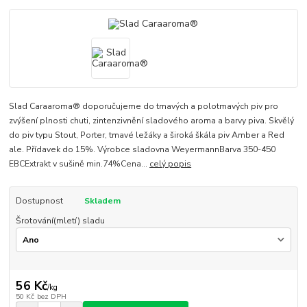
Slad Caraaroma® doporučujeme do tmavých a polotmavých piv pro
zvýšení plnosti chuti, zintenzivnění sladového aroma a barvy piva. Skvělý
do piv typu Stout, Porter, tmavé ležáky a široká škála piv Amber a Red
ale. Přídavek do 15%. Výrobce sladovna WeyermannBarva 350-450
EBCExtrakt v sušině min.74%Cena...
celý popis
Dostupnost
Skladem
Šrotování(mletí) sladu
56 Kč
/
kg
50 Kč
bez DPH