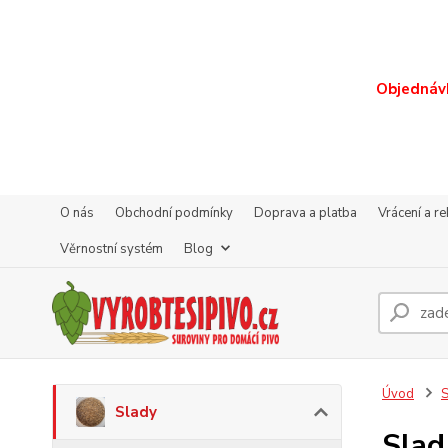
Objednávk
O nás
Obchodní podmínky
Doprava a platba
Vrácení a r
Věrnostní systém
Blog
Úvod
S
Slady
Slad