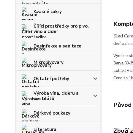
Kvasné cukry
Komple
Čířící prostředky pro pivo,
víno a cider
Slad Car
chuť a zlat
Desinfekce a sanitace
Výrobce s
Mikropivovary
Barva 30-
Extrakt v 
Cena za 1
Ostatní potřeby
Výroba vína, cideru a
destilátů
Původ 
Dárkové poukazy
Literatura
Zboží 