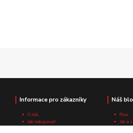
Informace pro zákazníky
Náš bl
O nás
Pivo
Jak nakupovat
Jak a z
Obchodní podmínky
Surovi