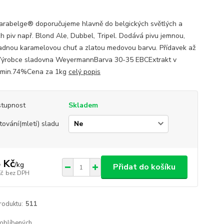
arabelge® doporučujeme hlavně do belgických světlých a
h piv např. Blond Ale, Dubbel, Tripel. Dodává pivu jemnou,
dnou karamelovou chuť a zlatou medovou barvu. Přídavek až
ýrobce sladovna WeyermannBarva 30-35 EBCExtrakt v
 min.74%Cena za 1kg
celý popis
tupnost
Skladem
tování(mletí) sladu
 Kč
/
kg
Přidat do košíku
Kč
bez DPH
roduktu:
511
oblíbených