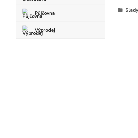
Slad
Půjčovna
Výprodej