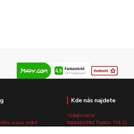
og
Kde nás najdete
Výdejní místo:
 čeho si pivo vrobit
Nádražní 684, Paskov, 739 21
ny