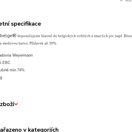
tní specifikace
abelge®
doporučujeme hlavně do belgických světlých a tmavých piv např. Blon
ou medovou barvu. Přídavek až 30%.
ladovna Weyermann
35 EBC
sušině min.74%
kg
zboží
zařazeno v kategoriích