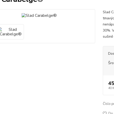
Slad C
tmavýc
nenápa
30%. V
sušině
Dos
Šro
45
40 
Číslo p
Do 