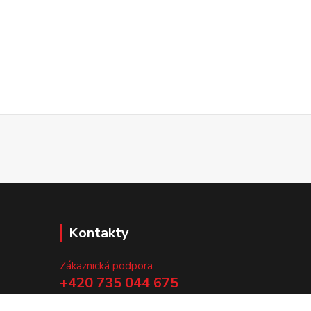
Kontakty
Zákaznická podpora
+420 735 044 675
(Po-Pá, 8-13 hod.)