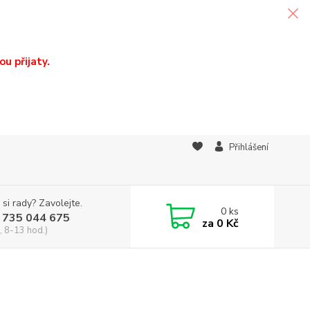
u přijaty.
Přihlášení
 si rady? Zavolejte.
0
ks
 735 044 675
za
0 Kč
, 8-13 hod.)