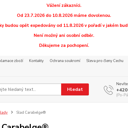
Vážení zákazníci.
Od 23.7.2026 do 10.8.2026 máme dovolenou.
y budou opět expedovány od 11.8.2026 v pořadí v jakém budo
Není možný ani osobní odběr.
Děkujeme za pochopení.
eklamace zboží
Kontakty
Ochrana soukromí
Sleva pro členy Cechu
Nevíte
Hledat
+420
(Po-Pá
lady
Slad Carabelge®
 Carabelge®