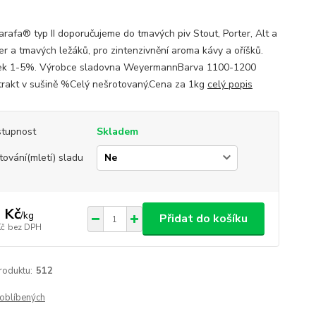
arafa® typ II doporučujeme do tmavých piv Stout, Porter, Alt a
er a tmavých ležáků, pro zintenzivnění aroma kávy a oříšků.
ek 1-5%. Výrobce sladovna WeyermannBarva 1100-1200
rakt v sušině %Celý nešrotovaný.Cena za 1kg
celý popis
tupnost
Skladem
tování(mletí) sladu
 Kč
/
kg
Přidat do košíku
Kč
bez DPH
roduktu:
512
oblíbených