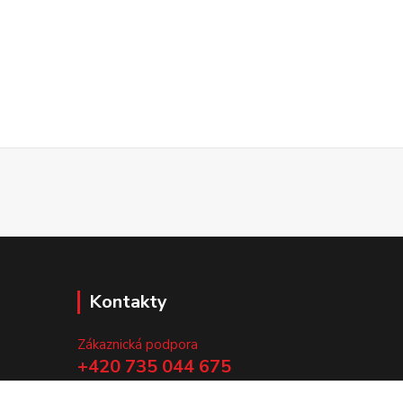
Kontakty
Zákaznická podpora
+420 735 044 675
(Po-Pá, 8-13 hod.)