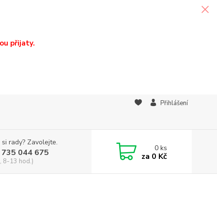
u přijaty.
Přihlášení
 si rady? Zavolejte.
0
ks
 735 044 675
za
0 Kč
, 8-13 hod.)