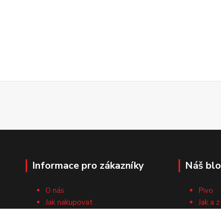
Informace pro zákazníky
Náš bl
O nás
Pivo
Jak nakupovat
Jak a z
Obchodní podmínky
Surovi