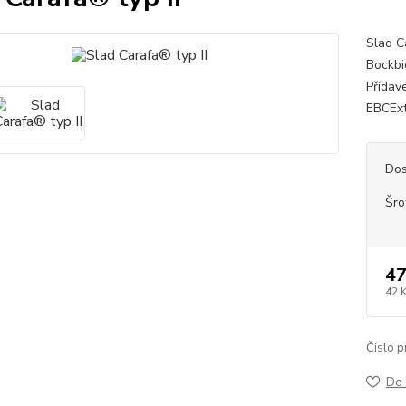
Slad C
Bockbi
Přídav
EBCExt
Dos
Šro
47
42 
Číslo p
Do 