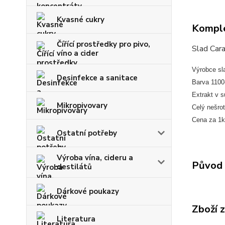
Kvasné cukry
Komple
Čířící prostředky pro pivo,
Slad Car
víno a cider
Výrobce s
Desinfekce a sanitace
Barva 110
Extrakt v 
Mikropivovary
Celý nešro
Cena za 1
Ostatní potřeby
Výroba vína, cideru a
Původ 
destilátů
Dárkové poukazy
Zboží 
Literatura