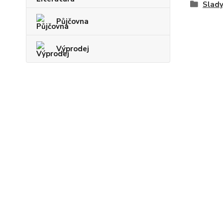
Slad
Půjčovna
Výprodej