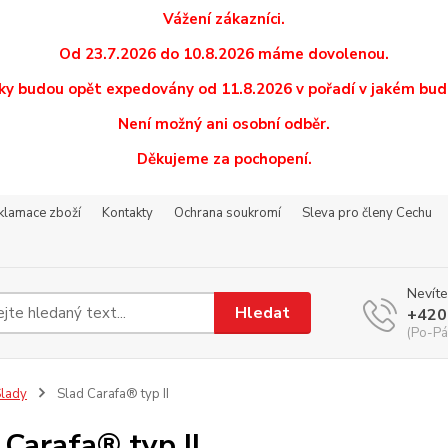
Vážení zákazníci.
Od 23.7.2026 do 10.8.2026 máme dovolenou.
y budou opět expedovány od 11.8.2026 v pořadí v jakém budo
Není možný ani osobní odběr.
Děkujeme za pochopení.
eklamace zboží
Kontakty
Ochrana soukromí
Sleva pro členy Cechu
Nevíte
Hledat
+420
(Po-Pá
lady
Slad Carafa® typ II
 Carafa® typ II