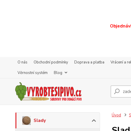
Objednávk
O nás
Obchodní podmínky
Doprava a platba
Vrácení a r
Věrnostní systém
Blog
Úvod
S
Slady
Slad