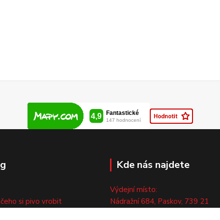
og
Kde nás najdete
Výdejní místo:
 čeho si pivo vrobit
Nádražní 684, Paskov, 739 21
ny