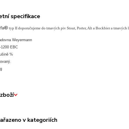
tní specifikace
afa®
typ II doporučujeme do tmavých piv Stout, Porter, Alt a Bockbier a tmavých 
ladovna Weyermann
0-1200 EBC
sušině %
tovaný.
kg
zboží
zařazeno v kategoriích