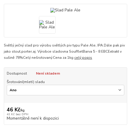
Světlý ječný slad pro výrobu světlých piv typu Pale Ale, IPA.Dále pak piv
jako stout,porter,aj. Výrobce sladovna SouffletBarva 5 - 8 EBCExtrakt v
sušině 78%Celý nešrotovaný.Cena za 1kg
celý popis
Dostupnost
Není skladem
Šrotování(mletí) sladu
46 Kč
/
kg
41 Kč
bez DPH
Momentálně není k dispozici