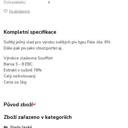
Číslo produktu:
4
Do oblíbených
Kompletní specifikace
Světlý ječný slad pro výrobu světlých piv typu Pale Ale, IPA.
Dále pak piv jako stout,porter,aj.
Výrobce sladovna Soufflet
Barva 5 - 8 EBC
Extrakt v sušině 78%
Celý nešrotovaný.
Cena za 1kg
Původ zboží
Zboží zařazeno v kategoriích
Slady české