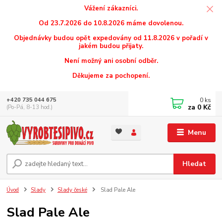
Vážení zákazníci.
Od 23.7.2026 do 10.8.2026 máme dovolenou.
Objednávky budou opět expedovány od 11.8.2026 v pořadí v
jakém budou přijaty.
Není možný ani osobní odběr.
Děkujeme za pochopení.
0
ks
+420 735 044 675
za
0 Kč
(Po-Pá, 8-13 hod.)
Menu
Hledat
Úvod
Slady
Slady české
Slad Pale Ale
Slad Pale Ale