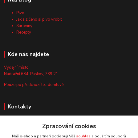
Pivo
Jak a z čeho si pivo vrobit
Suroviny
Recepty
Kde nás najdete
Výdejní místo:
Nádražní 684, Paskov, 739 21
Pouze po předchozí tel. domluvě.
Kontakty
Zákaznická podpora
Zpracování cookies
+420 735 044 675
(Po-Pá, 8-13 hod.)
Náš e-shop a partneři potřebují Váš
souhlas
s použitím souborů