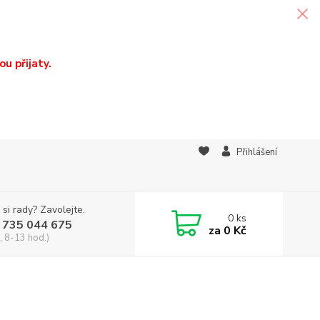
u přijaty.
Přihlášení
 si rady? Zavolejte.
0
ks
 735 044 675
za
0 Kč
, 8-13 hod.)