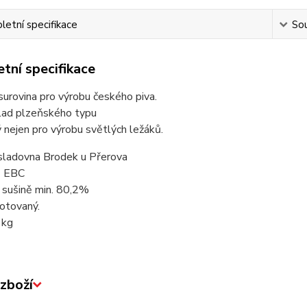
etní specifikace
Sou
tní specifikace
surovina pro výrobu českého piva.
lad plzeňského typu
 nejen pro výrobu světlých ležáků.
sladovna Brodek u Přerova
4 EBC
 sušině min. 80,2%
otovaný.
1kg
zboží