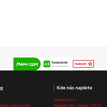
og
Kde nás najdete
Výdejní místo:
 čeho si pivo vrobit
Nádražní 684, Paskov, 739 21