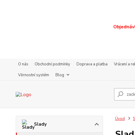
Objednávk
O nás
Obchodní podmínky
Doprava a platba
Vrácení a r
Věrnostní systém
Blog
Úvod
S
Slady
Slad