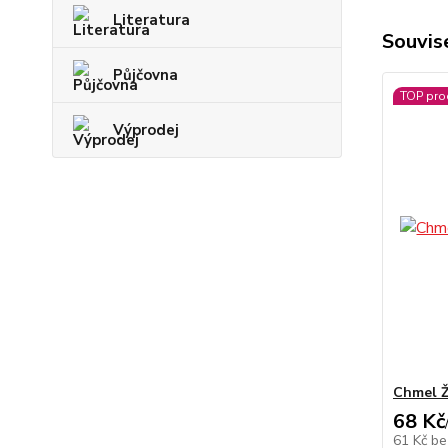
Literatura
Souvise
Půjčovna
TOP pro
Výprodej
Chmel Ž
68 Kč
61 Kč
be