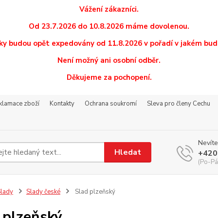
Vážení zákazníci.
Od 23.7.2026 do 10.8.2026 máme dovolenou.
y budou opět expedovány od 11.8.2026 v pořadí v jakém budo
Není možný ani osobní odběr.
Děkujeme za pochopení.
eklamace zboží
Kontakty
Ochrana soukromí
Sleva pro členy Cechu
Nevíte
Hledat
+420
(Po-Pá
lady
Slady české
Slad plzeňský
 plzeňský