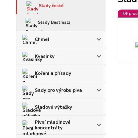
Slady české
TOP prod
Slady Bestmalz
Chmel
Kvasinky
Koření a přísady
Sady pro výrobu piva
Sladové výtažky
Pivní mladinové
koncentráty