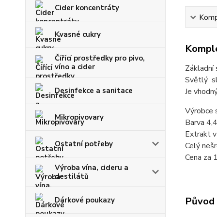
Cider koncentráty
Kompl
Kvasné cukry
Komple
Čířící prostředky pro pivo,
víno a cider
Základní 
Světlý s
Desinfekce a sanitace
Je vhodný
Výrobce 
Mikropivovary
Barva 4,
Extrakt v
Ostatní potřeby
Celý nešr
Cena za 
Výroba vína, cideru a
destilátů
Původ 
Dárkové poukazy