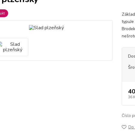
ukt
Základ
typuJe
Brodek
nešrot
Dos
Šro
40
36 
Číslo p
Do 