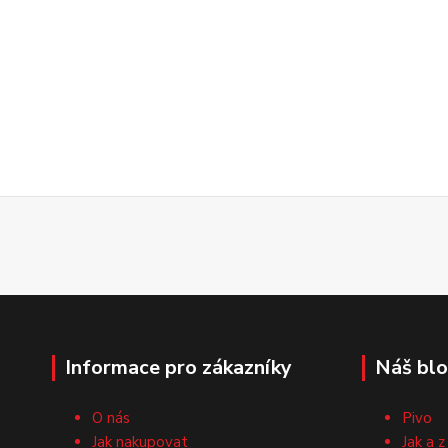
Informace pro zákazníky
Náš bl
O nás
Pivo
Jak nakupovat
Jak a z