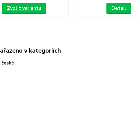
Zvolit variantu
Detail
zařazeno v kategoriích
 české