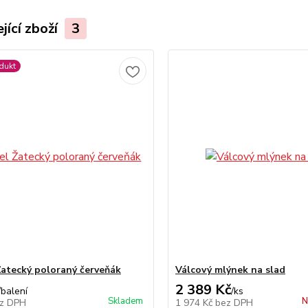
jící zboží
3
dukt
atecký poloraný červeňák
Válcový mlýnek na slad
2 389 Kč
/
balení
/
ks
Skladem
N
z DPH
1 974 Kč
bez DPH