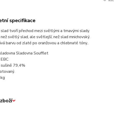
tní specifikace
slad tvoří přechod mezi světlými a tmavými slady.
 než světlý slad, ale světlejší, než slad mnichovský.
vá barvu od zlaté po oranžovou a chlebnaté tóny..
sladovna Sladovna Soufflet
 EBC
v sušině 79,4%
otovaný.
1kg
zboží