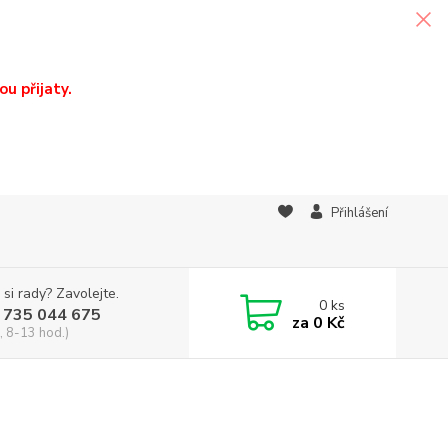
u přijaty.
Přihlášení
 si rady? Zavolejte.
0
ks
 735 044 675
za
0 Kč
, 8-13 hod.)