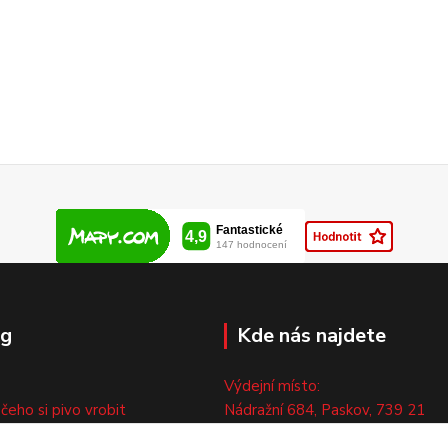
og
Kde nás najdete
Výdejní místo:
 čeho si pivo vrobit
Nádražní 684, Paskov, 739 21
ny