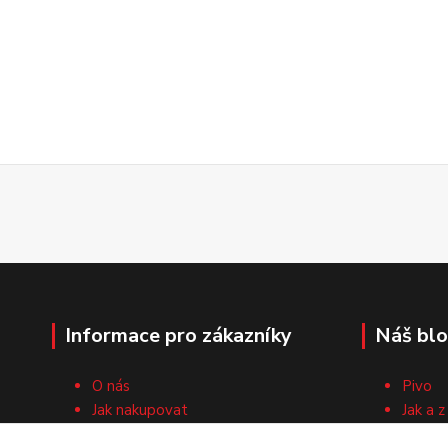
Informace pro zákazníky
Náš bl
O nás
Pivo
Jak nakupovat
Jak a z
Obchodní podmínky
Surovi