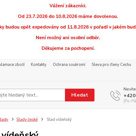
Vážení zákazníci.
Od 23.7.2026 do 10.8.2026 máme dovolenou.
y budou opět expedovány od 11.8.2026 v pořadí v jakém budo
Není možný ani osobní odběr.
Děkujeme za pochopení.
eklamace zboží
Kontakty
Ochrana soukromí
Sleva pro členy Cechu
Nevíte
Hledat
+420
(Po-Pá
lady
Slady české
Slad vídeňský
 vídeňský