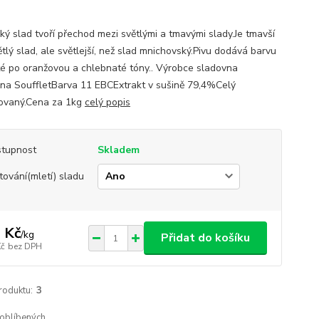
ký slad tvoří přechod mezi světlými a tmavými slady.Je tmavší
tlý slad, ale světlejší, než slad mnichovský.Pivu dodává barvu
té po oranžovou a chlebnaté tóny.. Výrobce sladovna
na SouffletBarva 11 EBCExtrakt v sušině 79,4%Celý
ovaný.Cena za 1kg
celý popis
tupnost
Skladem
tování(mletí) sladu
 Kč
/
kg
Přidat do košíku
Kč
bez DPH
roduktu:
3
oblíbených