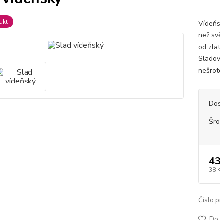
ukt
Vídeňs
než svě
od zla
Sladov
nešrot
Dos
Šro
43
38 
Číslo p
Do 