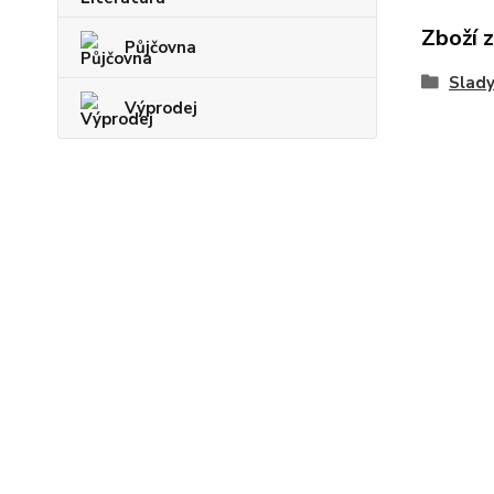
Zboží 
Půjčovna
Slady
Výprodej