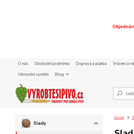
Objednávk
O nás
Obchodní podmínky
Doprava a platba
Vrácení a r
Věrnostní systém
Blog
Úvod
S
Slady
Slad