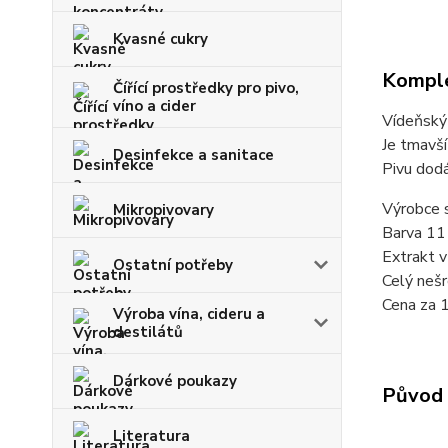
Kvasné cukry
Komple
Čířící prostředky pro pivo,
víno a cider
Vídeňský 
Je tmavší
Desinfekce a sanitace
Pivu dodá
Výrobce 
Mikropivovary
Barva 11
Extrakt 
Ostatní potřeby
Celý nešr
Cena za 
Výroba vína, cideru a
destilátů
Dárkové poukazy
Původ 
Literatura