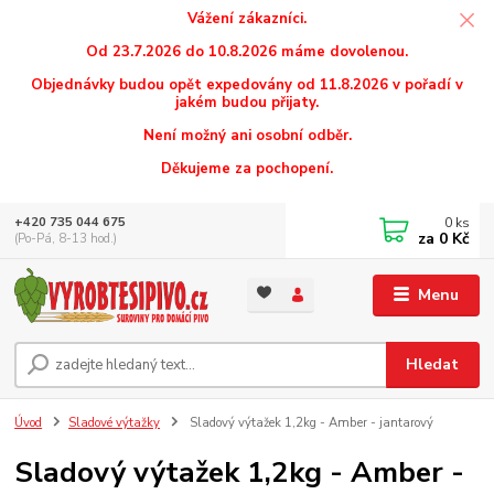
Vážení zákazníci.
Od 23.7.2026 do 10.8.2026 máme dovolenou.
Objednávky budou opět expedovány od 11.8.2026 v pořadí v
jakém budou přijaty.
Není možný ani osobní odběr.
Děkujeme za pochopení.
0
ks
+420 735 044 675
za
0 Kč
(Po-Pá, 8-13 hod.)
Menu
Hledat
Úvod
Sladové výtažky
Sladový výtažek 1,2kg - Amber - jantarový
Sladový výtažek 1,2kg - Amber -