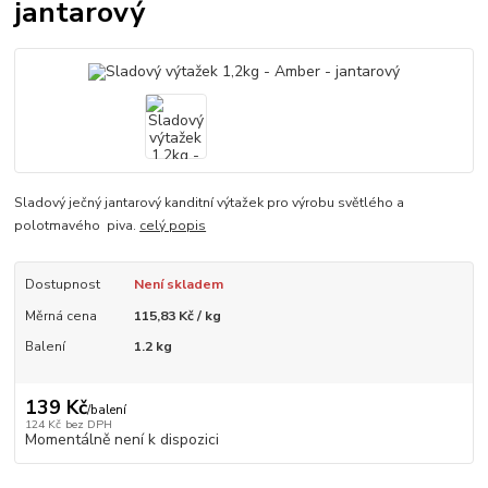
jantarový
Sladový ječný jantarový kanditní výtažek pro výrobu světlého a
polotmavého piva.
celý popis
Dostupnost
Není skladem
Měrná cena
115,83 Kč / kg
Balení
1.2 kg
139 Kč
/
balení
124 Kč
bez DPH
Momentálně není k dispozici