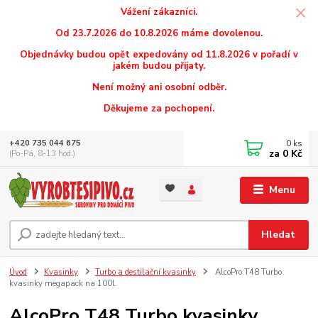
Vážení zákazníci.
Od 23.7.2026 do 10.8.2026 máme dovolenou.
Objednávky budou opět expedovány od 11.8.2026 v pořadí v
jakém budou přijaty.
Není možný ani osobní odběr.
Děkujeme za pochopení.
0
ks
+420 735 044 675
za
0 Kč
(Po-Pá, 8-13 hod.)
Menu
Hledat
Úvod
Kvasinky
Turbo a destilační kvasinky
AlcoPro T48 Turbo
kvasinky megapack na 100l.
AlcoPro T48 Turbo kvasinky