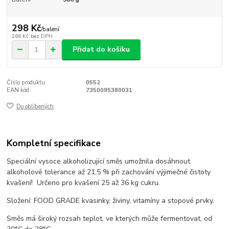
298 Kč
/
balení
266 Kč
bez DPH
Přidat do košíku
Číslo produktu:
0552
EAN kód:
7350095380031
Do oblíbených
Kompletní specifikace
Speciální vysoce alkoholizující směs umožnila dosáhnout
alkoholové tolerance až 21,5 % při zachování výjimečné čistoty
kvašení!
Určeno pro kvašení 25 až 36 kg cukru.
Složení: FOOD GRADE kvasinky, živiny, vitamíny a stopové prvky.
Směs má široký rozsah teplot, ve kterých může fermentovat, od