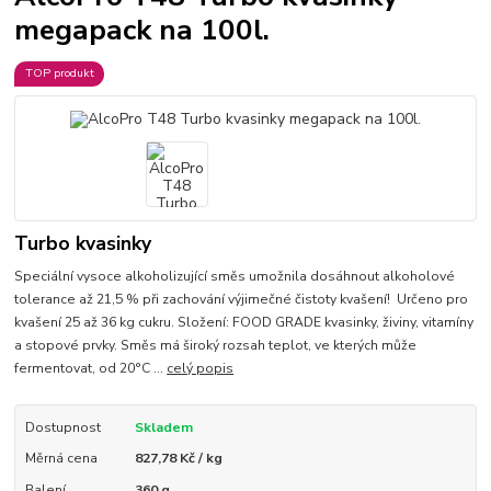
megapack na 100l.
TOP produkt
Turbo kvasinky
Speciální vysoce alkoholizující směs umožnila dosáhnout alkoholové
tolerance až 21,5 % při zachování výjimečné čistoty kvašení! Určeno pro
kvašení 25 až 36 kg cukru. Složení: FOOD GRADE kvasinky, živiny, vitamíny
a stopové prvky. Směs má široký rozsah teplot, ve kterých může
fermentovat, od 20°C ...
celý popis
Dostupnost
Skladem
Měrná cena
827,78 Kč / kg
Balení
360 g