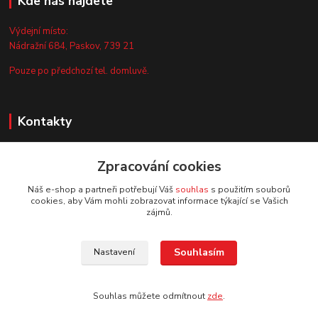
Kde nás najdete
Výdejní místo:
Nádražní 684, Paskov, 739 21
Pouze po předchozí tel. domluvě.
Kontakty
Zákaznická podpora
Zpracování cookies
+420 735 044 675
(Po-Pá, 8-13 hod.)
Náš e-shop a partneři potřebují Váš
souhlas
s použitím souborů
cookies, aby Vám mohli zobrazovat informace týkající se Vašich
info@vyrobtesipivo.cz
zájmů.
Souhlasím
Nastavení
Souhlas můžete odmítnout
zde
.
Vytvořeno na
Eshop-rychle.cz