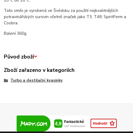
20°C do 28°C.
Tato směs je vyrobená ve Švédsku za použití nejkvalitnějších
potravinářských surovin včetně značek jako T3, T48, SpiritFerm a
Coobra.
Balení 360g
Původ zboží
Zboží zařazeno v kategoriích
Turbo a destilační kvasinky