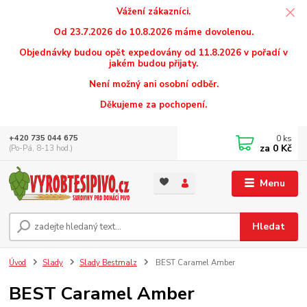
Vážení zákazníci.
Od 23.7.2026 do 10.8.2026 máme dovolenou.
Objednávky budou opět expedovány od 11.8.2026 v pořadí v
jakém budou přijaty.
Není možný ani osobní odběr.
Děkujeme za pochopení.
0
ks
+420 735 044 675
za
0 Kč
(Po-Pá, 8-13 hod.)
Menu
Hledat
Úvod
Slady
Slady Bestmalz
BEST Caramel Amber
BEST Caramel Amber