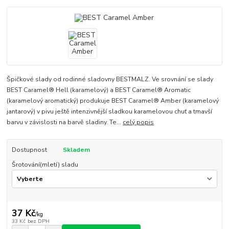
Špičkové slady od rodinné sladovny BESTMALZ. Ve srovnání se slady
BEST Caramel® Hell (karamelový) a BEST Caramel® Aromatic
(karamelový aromatický) produkuje BEST Caramel® Amber (karamelový
jantarový) v pivu ještě intenzivnější sladkou karamelovou chuť a tmavší
barvu v závislosti na barvě sladiny. Te...
celý popis
Dostupnost
Skladem
Šrotování(mletí) sladu
37 Kč
/
kg
33 Kč
bez DPH