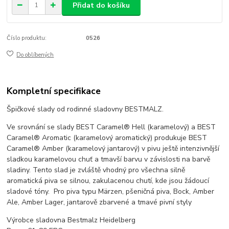
Přidat do košíku
Číslo produktu:
0526
Do oblíbených
Kompletní specifikace
Špičkové slady od rodinné sladovny BESTMALZ.
Ve srovnání se slady BEST Caramel® Hell (karamelový) a BEST
Caramel® Aromatic (karamelový aromatický) produkuje BEST
Caramel® Amber (karamelový jantarový) v pivu ještě intenzivnější
sladkou karamelovou chuť a tmavší barvu v závislosti na barvě
sladiny. Tento slad je zvláště vhodný pro všechna silně
aromatická piva se silnou, zakulacenou chutí, kde jsou žádoucí
sladové tóny. Pro piva typu Märzen, pšeničná piva, Bock, Amber
Ale, Amber Lager, jantarově zbarvené a tmavé pivní styly
Výrobce sladovna Bestmalz Heidelberg