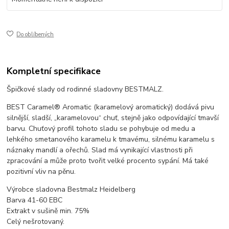
Do oblíbených
Kompletní specifikace
Špičkové slady od rodinné sladovny BESTMALZ.
BEST Caramel® Aromatic (karamelový aromatický) dodává pivu
silnější, sladší, „karamelovou“ chuť, stejně jako odpovídající tmavší
barvu. Chuťový profil tohoto sladu se pohybuje od medu a
lehkého smetanového karamelu k tmavému, silnému karamelu s
náznaky mandlí a ořechů. Slad má vynikající vlastnosti při
zpracování a může proto tvořit velké procento sypání. Má také
pozitivní vliv na pěnu.
Výrobce sladovna Bestmalz Heidelberg
Barva 41-60 EBC
Extrakt v sušině min. 75%
Celý nešrotovaný.