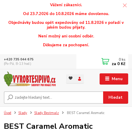
Vážení zákazníci.
Od 23.7.2026 do 10.8.2026 máme dovolenou.
Objednávky budou opět expedovány od 11.8.2026 v pořadí v
jakém budou přijaty.
Není možný ani osobní odběr.
Děkujeme za pochopení.
0
ks
+420 735 044 675
za
0 Kč
(Po-Pá, 8-13 hod.)
Menu
Hledat
Úvod
Slady
Slady Bestmalz
BEST Caramel Aromatic
BEST Caramel Aromatic