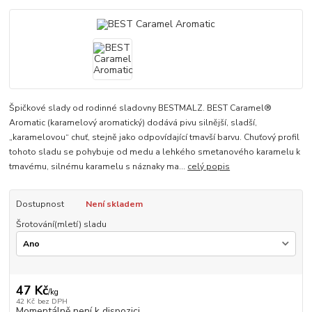
Špičkové slady od rodinné sladovny BESTMALZ. BEST Caramel®
Aromatic (karamelový aromatický) dodává pivu silnější, sladší,
„karamelovou“ chuť, stejně jako odpovídající tmavší barvu. Chuťový profil
tohoto sladu se pohybuje od medu a lehkého smetanového karamelu k
tmavému, silnému karamelu s náznaky ma...
celý popis
Dostupnost
Není skladem
Šrotování(mletí) sladu
47 Kč
/
kg
42 Kč
bez DPH
Momentálně není k dispozici