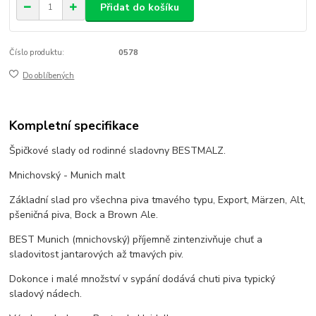
Přidat do košíku
Číslo produktu:
0578
Do oblíbených
Kompletní specifikace
Špičkové slady od rodinné sladovny BESTMALZ.
Mnichovský - Munich malt
Základní slad pro všechna piva tmavého typu, Export, Märzen, Alt,
pšeničná piva, Bock a Brown Ale.
BEST Munich (mnichovský) příjemně zintenzivňuje chuť a
sladovitost jantarových až tmavých piv.
Dokonce i malé množství v sypání dodává chuti piva typický
sladový nádech.