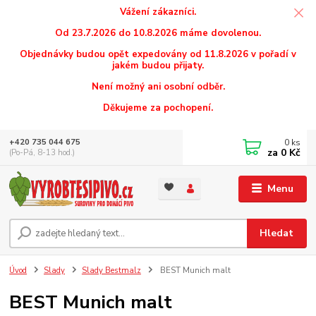
Vážení zákazníci.
Od 23.7.2026 do 10.8.2026 máme dovolenou.
Objednávky budou opět expedovány od 11.8.2026 v pořadí v
jakém budou přijaty.
Není možný ani osobní odběr.
Děkujeme za pochopení.
0
ks
+420 735 044 675
za
0 Kč
(Po-Pá, 8-13 hod.)
Menu
Hledat
Úvod
Slady
Slady Bestmalz
BEST Munich malt
BEST Munich malt