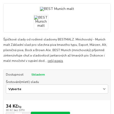
Špičkové slady od rodinné sladovny BESTMALZ. Mnichovský - Munich
malt Základní slad pro všechna piva tmavého typu, Export, Märzen, Alt,
pšeničná piva, Bock a Brown Ale. BEST Munich (mnichovský) příjemně
zintenzivňuje chuť a sladovitost jantarových až tmavých piv. Dokonce i
malé množství v sypání dod...
celý popis
Dostupnost
Skladem
Šrotování(mletí) sladu
34 Kč
/
kg
30 Kč
bez DPH