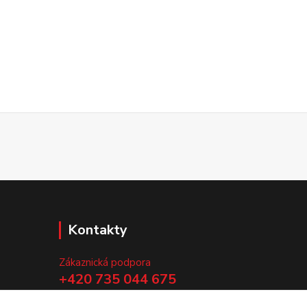
Kontakty
Zákaznická podpora
+420 735 044 675
(Po-Pá, 8-13 hod.)