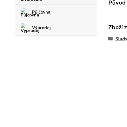
Původ 
Půjčovna
Zboží 
Výprodej
Slad