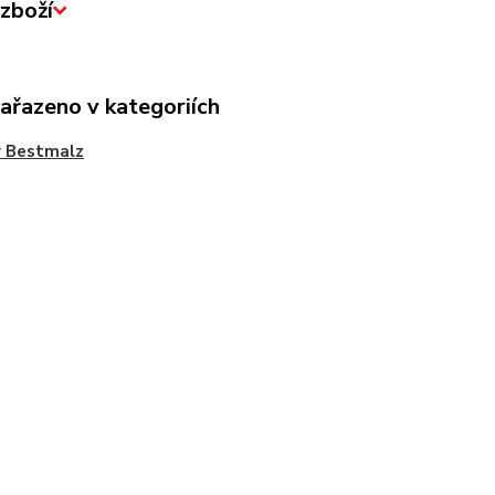
zboží
zařazeno v kategoriích
y Bestmalz