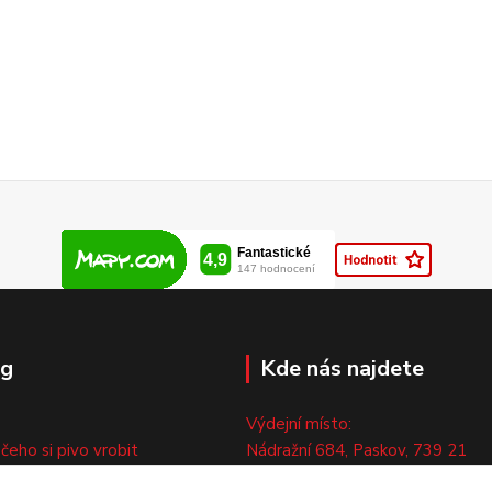
og
Kde nás najdete
Výdejní místo:
 čeho si pivo vrobit
Nádražní 684, Paskov, 739 21
ny