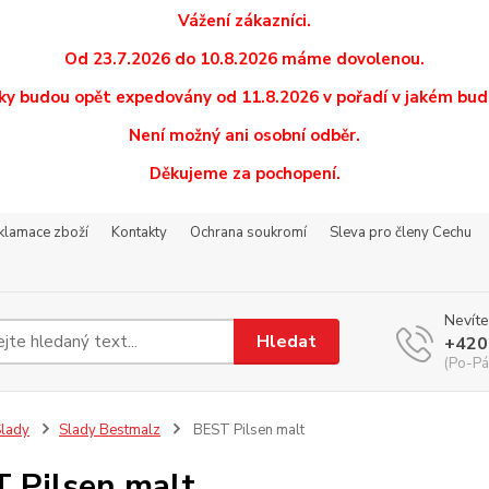
Vážení zákazníci.
Od 23.7.2026 do 10.8.2026 máme dovolenou.
y budou opět expedovány od 11.8.2026 v pořadí v jakém budo
Není možný ani osobní odběr.
Děkujeme za pochopení.
eklamace zboží
Kontakty
Ochrana soukromí
Sleva pro členy Cechu
Nevíte
Hledat
+420
(Po-Pá
lady
Slady Bestmalz
BEST Pilsen malt
 Pilsen malt