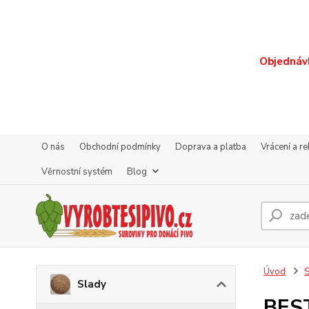
Objednávk
O nás
Obchodní podmínky
Doprava a platba
Vrácení a r
Věrnostní systém
Blog
Úvod
S
Slady
BEST