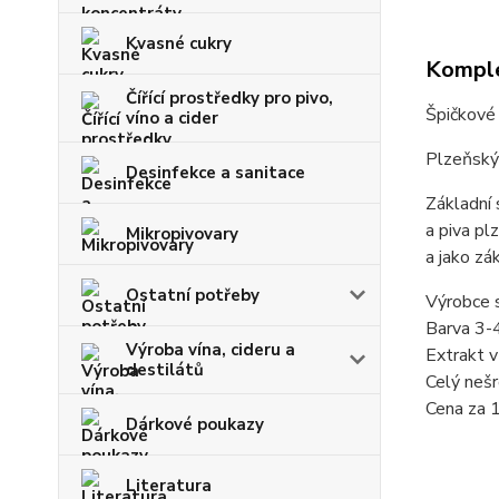
Kvasné cukry
Komple
Čířící prostředky pro pivo,
Špičkové
víno a cider
Plzeňský 
Desinfekce a sanitace
Základní 
a piva pl
Mikropivovary
a jako zá
Ostatní potřeby
Výrobce 
Barva 3-
Výroba vína, cideru a
Extrakt v
destilátů
Celý nešr
Cena za 
Dárkové poukazy
Literatura