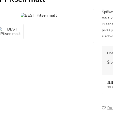
Špičko
malt. 
Pilsena
pivaa 
sladov
Dos
Šro
44
39 
Do 