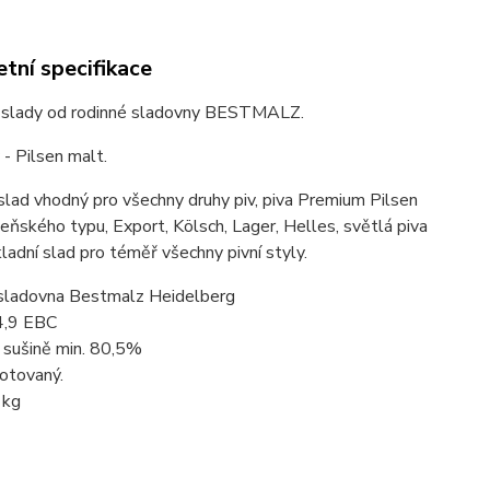
tní specifikace
 slady od rodinné sladovny BESTMALZ.
- Pilsen malt.
slad vhodný pro všechny druhy piv, piva Premium Pilsen
zeňského typu, Export, Kölsch, Lager, Helles, světlá piva
kladní slad pro téměř všechny pivní styly.
sladovna Bestmalz Heidelberg
4,9 EBC
 sušině min. 80,5%
otovaný.
1kg