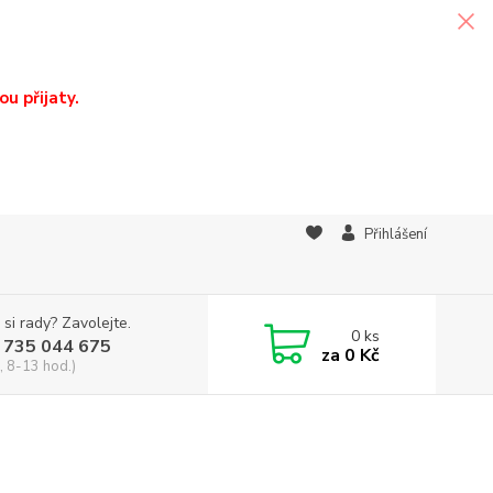
u přijaty.
Přihlášení
 si rady? Zavolejte.
0
ks
 735 044 675
za
0 Kč
, 8-13 hod.)