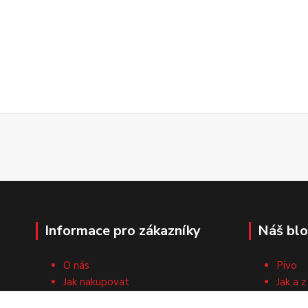
Informace pro zákazníky
Náš bl
O nás
Pivo
Jak nakupovat
Jak a z
Obchodní podmínky
Surovi