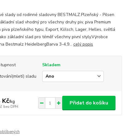
vé slady od rodinné sladovny BESTMALZ.Plzeňský - Pilsen
Základní slad vhodný pro všechny druhy piv, piva Premium
 piva plzeňského typu, Export, Kölsch, Lager, Helles, světlá
jako základní slad pro téměř všechny pivní styly.Výrobce
na Bestmalz HeidelbergBarva 3-4,9...
celý popis
tupnost
Skladem
tování(mletí) sladu
 Kč
/
kg
Přidat do košíku
Kč
bez DPH
oblíbených