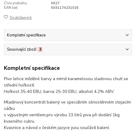
Číslo produktu:
0027
EAN kód:
5031174231025
Do oblíbených
Kompletní specifikace
Související zboží
3
Kompletní specifikace
Pivo lehce měděné barvy a mírně karamelovou sladovou chutí se
střední hořkostí.
Hořkost 35-40 EBU, barva 25-30 EBU, alkohol 4,2% ABV.
Mladinový koncentrát balený ve speciálním silnostěnném stojacím
sáčku
s výpustným ventilem,pro výrobu 23 litrů piva při dodání 1kg
kvasného cukru.
Kvasnice a návod v českém jazyce jsou součástí balení.