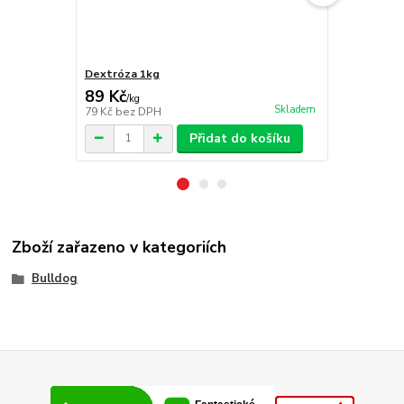
Dextróza 1kg
Fermentační
89 Kč
79 Kč
/
kg
/
bale
Skladem
79 Kč
bez DPH
71 Kč
bez D
Přidat do košíku
Zboží zařazeno v kategoriích
Bulldog