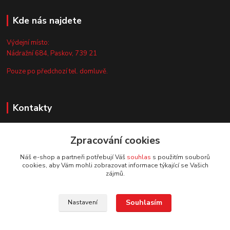
Kde nás najdete
Výdejní místo:
Nádražní 684, Paskov, 739 21
Pouze po předchozí tel. domluvě.
Kontakty
Zákaznická podpora
+420 735 044 675
Zpracování cookies
(Po-Pá, 8-13 hod.)
Náš e-shop a partneři potřebují Váš
souhlas
s použitím souborů
cookies, aby Vám mohli zobrazovat informace týkající se Vašich
info@vyrobtesipivo.cz
zájmů.
Souhlasím
Nastavení