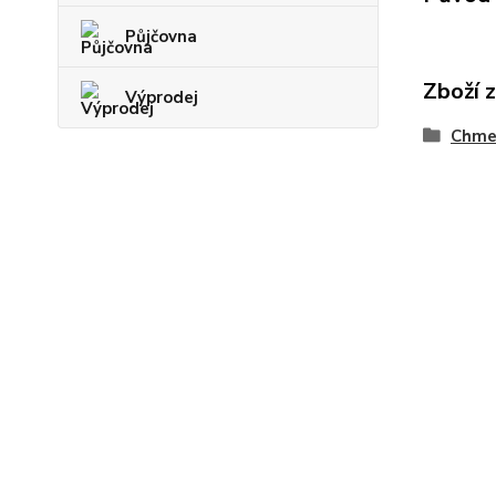
Půjčovna
Zboží 
Výprodej
Chme