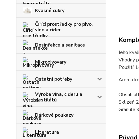
Kvasné cukry
Čířící prostředky pro pivo,
víno a cider
Komple
Desinfekce a sanitace
Jeho kval
Vhodný pr
Mikropivovary
Použití: 
Ostatní potřeby
Aroma ko
Obsah alf
Výroba vína, cideru a
destilátů
Sklizeň 
Granule 
Dárkové poukazy
Literatura
Původ 