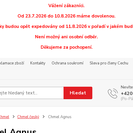
Vážení zákazníci.
Od 23.7.2026 do 10.8.2026 máme dovolenou.
y budou opět expedovány od 11.8.2026 v pořadí v jakém budo
Není možný ani osobní odběr.
Děkujeme za pochopení.
eklamace zboží
Kontakty
Ochrana soukromí
Sleva pro členy Cechu
Nevíte
Hledat
+420
(Po-Pá
Chmel
Chmel český
Chmel Agnus
el Agnus