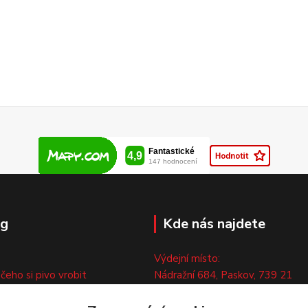
og
Kde nás najdete
Výdejní místo:
 čeho si pivo vrobit
Nádražní 684, Paskov, 739 21
ny
Pouze po předchozí tel. domluvě
ty