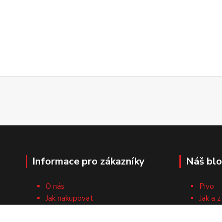
Informace pro zákazníky
Náš bl
O nás
Pivo
Jak nakupovat
Jak a z
Obchodní podmínky
Surovi
Cech domácích pivovarníků
Recep