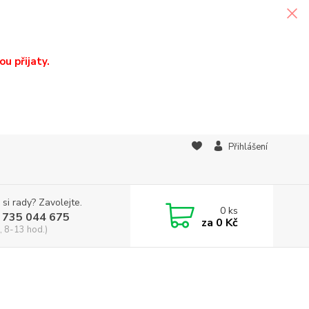
u přijaty.
Přihlášení
 si rady? Zavolejte.
0
ks
 735 044 675
za
0 Kč
, 8-13 hod.)