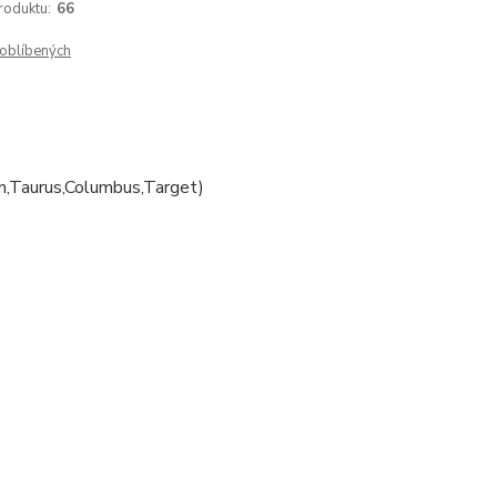
roduktu:
66
oblíbených
um,Taurus,Columbus,Target)