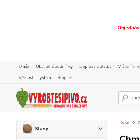
Objednávk
O nás
Obchodní podmínky
Doprava a platba
Vrácení a r
Věrnostní systém
Blog
Úvod
Slady
Chm