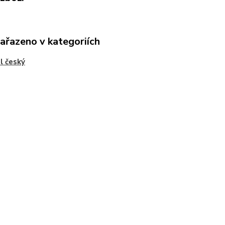
zařazeno v kategoriích
l český