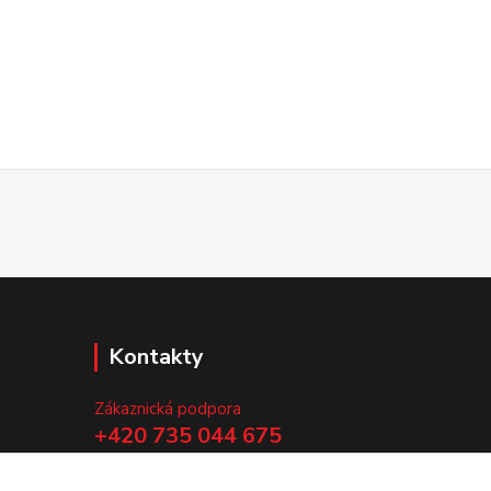
Kontakty
Zákaznická podpora
+420 735 044 675
(Po-Pá, 8-13 hod.)
.