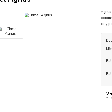
Agnus 
potoms
celý p
Dos
Měr
Bal
Bal
25
22 