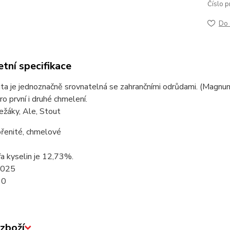
Číslo p
Do 
tní specifikace
ita je jednoznačně srovnatelná se zahrančními odrůdami. (Magn
o první i druhé chmelení.
Ležáky, Ale, Stout
řenité, chmelové
a kyselin je 12,73%.
2025
90
zboží