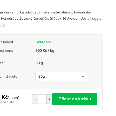
je česká hořká odrůda chmele vyšlechtěná z hybridního
tva odrůdy Žatecký červeňák, Sládek, N.Brewer, Bor a Fuggle.
opis
tupnost
Skladem
ná cena
500 Kč / kg
ení
50 g
ení chmele
 Kč
/
balení
Přidat do košíku
Kč
bez DPH