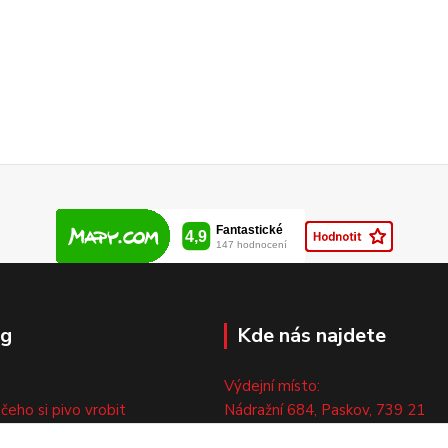
og
Kde nás najdete
Výdejní místo:
 čeho si pivo vrobit
Nádražní 684, Paskov, 739 21
ny