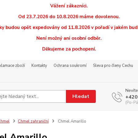
Vážení zákazníci.
Od 23.7.2026 do 10.8.2026 máme dovolenou.
y budou opět expedovány od 11.8.2026 v pořadí v jakém budo
Není možný ani osobní odběr.
Děkujeme za pochopení.
eklamace zboží
Kontakty
Ochrana soukromí
Sleva pro členy Cechu
Nevíte
Hledat
+420
(Po-Pá
Chmel
Chmel zahraniční
Chmel Amarillo
l Amarillo