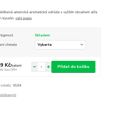
oblíbená americká aromatická odrůda s vyšším obsahem alfa
h kyselin.
celý popis
tupnost
Skladem
ení chmele
9 Kč
/
balení
Přidat do košíku
 Kč
bez DPH
roduktu:
0104
oblíbených