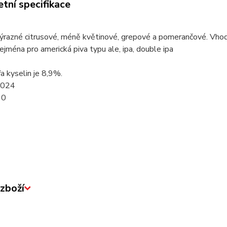
tní specifikace
razné citrusové, méně květinové, grepové a pomerančové. Vhodný
Zejména pro americká piva typu ale, ipa, double ipa
a kyselin je 8,9%.
2024
90
zboží