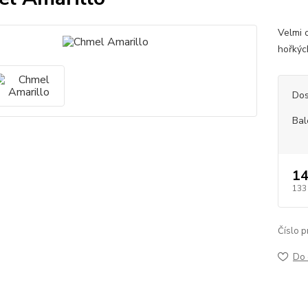
Velmi 
hořkýc
Dos
Bal
14
133
Číslo p
Do 