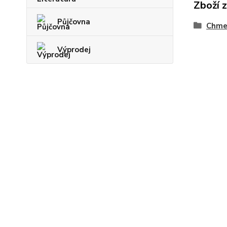
Zboží 
Půjčovna
Chmel
Výprodej