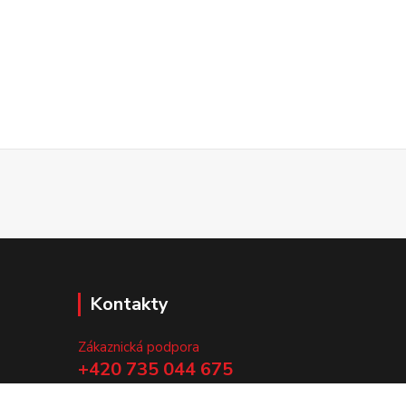
Kontakty
Zákaznická podpora
+420 735 044 675
(Po-Pá, 8-13 hod.)