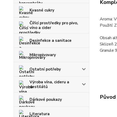
Komple
Kvasné cukry
Aroma: Vý
Čířící prostředky pro pivo,
Použití: 
víno a cider
Obsah alf
Desinfekce a sanitace
Sklizeň 
Granule 
Mikropivovary
Ostatní potřeby
Výroba vína, cideru a
destilátů
Původ 
Dárkové poukazy
Literatura