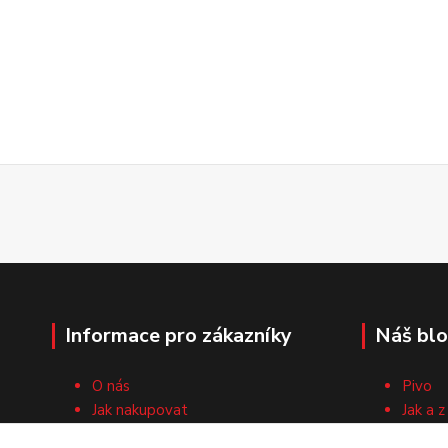
Informace pro zákazníky
Náš bl
O nás
Pivo
Jak nakupovat
Jak a z
Obchodní podmínky
Surovi