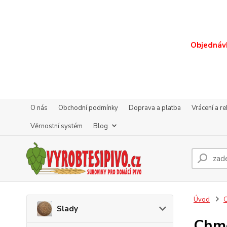
Objednávk
O nás
Obchodní podmínky
Doprava a platba
Vrácení a r
Věrnostní systém
Blog
Úvod
Slady
Chme