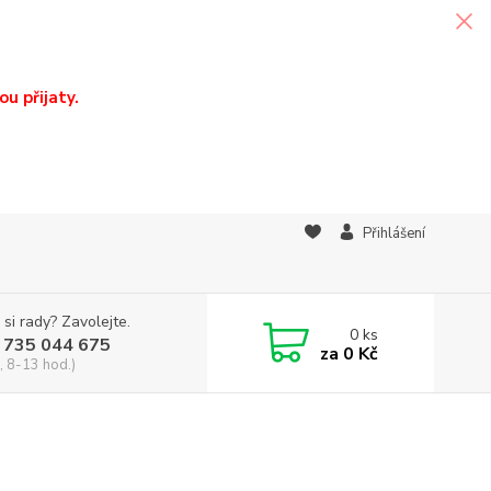
u přijaty.
Přihlášení
 si rady? Zavolejte.
0
ks
 735 044 675
za
0 Kč
, 8-13 hod.)