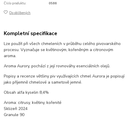
Číslo produktu:
0586
Do oblíbených
Kompletní specifikace
Lze použít při všech chmeleních v průběhu celého pivovarského
procesu. Vyznačuje se květinovým, kořeněným a citronovým
aroma.
Aroma Aurory, pochází z její rovnováhy esenciálních olejů.
Popisy a recenze většiny piv využívajících chmel Aurora je popisují
jako příjemně chmelové a sametově jemné.
Obsah alfa kyselin 8,4%
Aroma: citrusy, květiny, kořenité
Sklizeň 2024
Granule 90