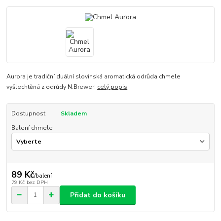
Aurora je tradiční duální slovinská aromatická odrůda chmele
vyšlechtěná z odrůdy N.Brewer.
celý popis
Dostupnost
Skladem
Balení chmele
89 Kč
/
balení
79 Kč
bez DPH
Přidat do košíku