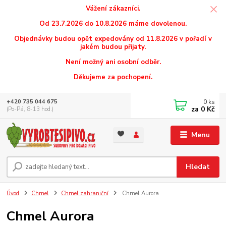
Vážení zákazníci.
Od 23.7.2026 do 10.8.2026 máme dovolenou.
Objednávky budou opět expedovány od 11.8.2026 v pořadí v
jakém budou přijaty.
Není možný ani osobní odběr.
Děkujeme za pochopení.
0
ks
+420 735 044 675
za
0 Kč
(Po-Pá, 8-13 hod.)
Menu
Hledat
Úvod
Chmel
Chmel zahraniční
Chmel Aurora
Chmel Aurora