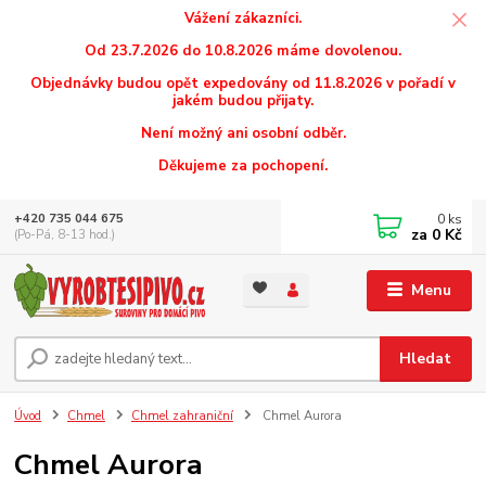
Vážení zákazníci.
Od 23.7.2026 do 10.8.2026 máme dovolenou.
Objednávky budou opět expedovány od 11.8.2026 v pořadí v
jakém budou přijaty.
Není možný ani osobní odběr.
Děkujeme za pochopení.
0
ks
+420 735 044 675
za
0 Kč
(Po-Pá, 8-13 hod.)
Menu
Hledat
Úvod
Chmel
Chmel zahraniční
Chmel Aurora
Chmel Aurora