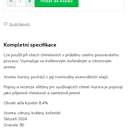
Přidat do košíku
Do oblíbených
Kompletní specifikace
Lze použít při všech chmeleních v průběhu celého pivovarského
procesu. Vyznačuje se květinovým, kořeněným a citronovým
aroma.
Aroma Aurory, pochází z její rovnováhy esenciálních olejů.
Popisy a recenze většiny piv využívajících chmel Aurora je popisují
jako příjemně chmelové a sametově jemné.
Obsah alfa kyselin 8,4%
Aroma: citrusy, květiny, kořenité
Sklizeň 2024
Granule 90