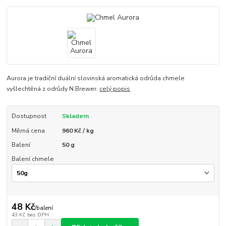
Aurora je tradiční duální slovinská aromatická odrůda chmele
vyšlechtěná z odrůdy N.Brewer.
celý popis
Dostupnost
Skladem
Měrná cena
960 Kč / kg
Balení
50 g
Balení chmele
48 Kč
/
balení
43 Kč
bez DPH