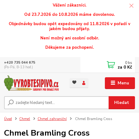
Vážení zákazníci.
Od 23.7.2026 do 10.8.2026 máme dovolenou.
Objednávky budou opět expedovány od 11.8.2026 v pořadí v
jakém budou přijaty.
Není možný ani osobní odběr.
Děkujeme za pochopení.
0
ks
+420 735 044 675
za
0 Kč
(Po-Pá, 8-13 hod.)
Menu
Hledat
Úvod
Chmel
Chmel zahraniční
Chmel Bramling Cross
Chmel Bramling Cross