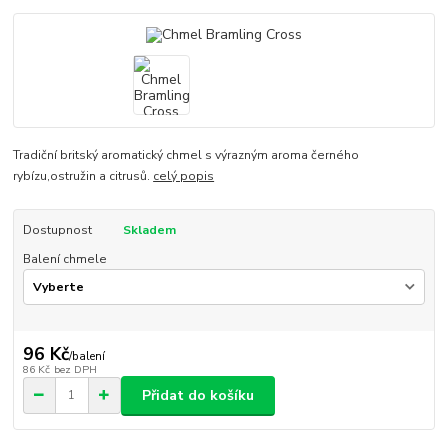
Tradiční britský aromatický chmel s výrazným aroma černého
rybízu,ostružin a citrusů.
celý popis
Dostupnost
Skladem
Balení chmele
96 Kč
/
balení
86 Kč
bez DPH
Přidat do košíku