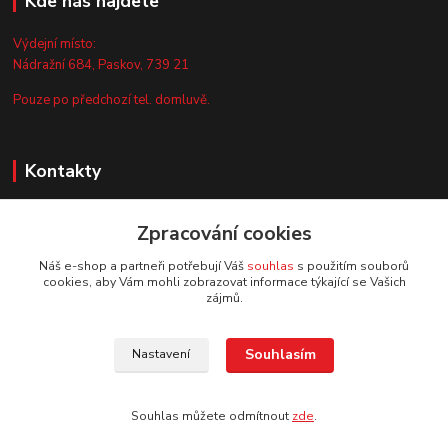
Kde nás najdete
Výdejní místo:
Nádražní 684, Paskov, 739 21
Pouze po předchozí tel. domluvě.
Kontakty
Zákaznická podpora
Zpracování cookies
+420 735 044 675
(Po-Pá, 8-13 hod.)
Náš e-shop a partneři potřebují Váš
souhlas
s použitím souborů
cookies, aby Vám mohli zobrazovat informace týkající se Vašich
info@vyrobtesipivo.cz
zájmů.
Souhlasím
Nastavení
Souhlas můžete odmítnout
zde
.
Vytvořeno na
Eshop-rychle.cz