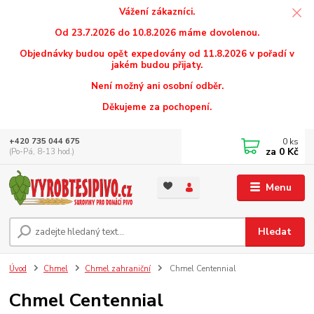
Vážení zákazníci.
Od 23.7.2026 do 10.8.2026 máme dovolenou.
Objednávky budou opět expedovány od 11.8.2026 v pořadí v
jakém budou přijaty.
Není možný ani osobní odběr.
Děkujeme za pochopení.
0
ks
+420 735 044 675
za
0 Kč
(Po-Pá, 8-13 hod.)
Menu
Hledat
Úvod
Chmel
Chmel zahraniční
Chmel Centennial
Chmel Centennial