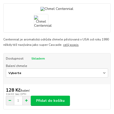
Centennial je aromatická odrůda chmele pěstovaná v USA od roku 1990
někdy též nazývána jako super Cascade.
celý popis
Dostupnost
Skladem
Balení chmele
128 Kč
/
balení
114 Kč
bez DPH
Přidat do košíku