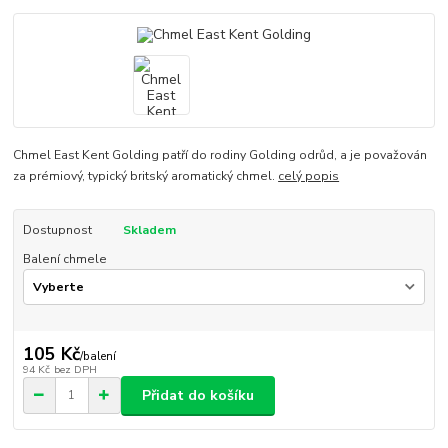
Chmel East Kent Golding patří do rodiny Golding odrůd, a je považován
za prémiový, typický britský aromatický chmel.
celý popis
Dostupnost
Skladem
Balení chmele
105 Kč
/
balení
94 Kč
bez DPH
Přidat do košíku