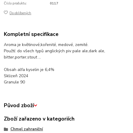
Číslo produktu:
0117
Do oblíbených
Kompletní specifikace
Aroma je květinové,kořenité, medové, zemité.
Použtí: do všech typů anglických piv pale ale,dark ale,
bitter,porter,stout ...
Obsah alfa kyselin je 6,4%
Sklizeň 2024
Granule 90
Původ zboží
Zboží zařazeno v kategoriích
Chmel zahraniční