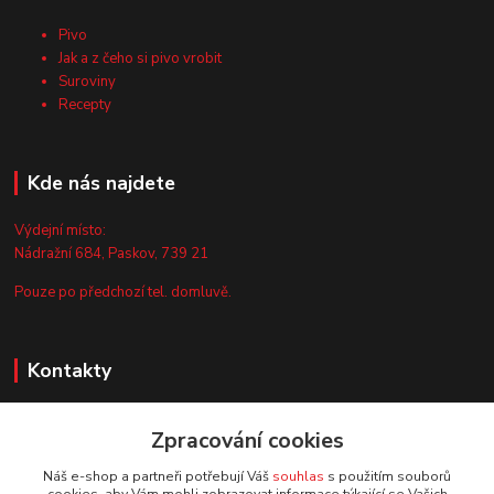
Pivo
Jak a z čeho si pivo vrobit
Suroviny
Recepty
Kde nás najdete
Výdejní místo:
Nádražní 684, Paskov, 739 21
Pouze po předchozí tel. domluvě.
Kontakty
Zákaznická podpora
+420 735 044 675
Zpracování cookies
(Po-Pá, 8-13 hod.)
Náš e-shop a partneři potřebují Váš
souhlas
s použitím souborů