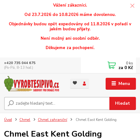
Vážení zákazníci.
Od 23.7.2026 do 10.8.2026 máme dovolenou.
Objednávky budou opět expedovány od 11.8.2026 v pořadí v
jakém budou přijaty.
Není možný ani osobní odběr.
Děkujeme za pochopení.
0
ks
+420 735 044 675
za
0 Kč
(Po-Pá, 8-13 hod.)
Menu
Hledat
Úvod
Chmel
Chmel zahraniční
Chmel East Kent Golding
Chmel East Kent Golding