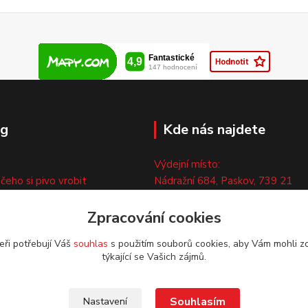
og
Kde nás najdete
Výdejní místo:
 čeho si pivo vrobit
Nádražní 684, Paskov, 739 21
ny
Pouze po předchozí tel. domluvě
Zpracování cookies
ty
eři potřebují Váš
souhlas
s použitím souborů cookies, aby Vám mohli z
týkající se Vašich zájmů.
Souhlasím
Nastavení