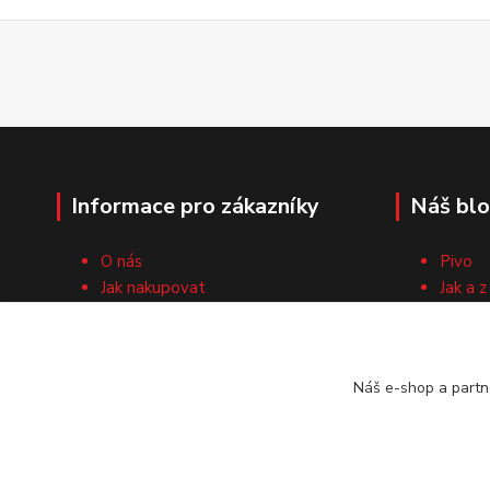
Informace pro zákazníky
Náš bl
O nás
Pivo
Jak nakupovat
Jak a z
Obchodní podmínky
Surovi
Cech domácích pivovarníků
Recep
Kontaktní formulář
Náš e-shop a partn
Vrácení zboží