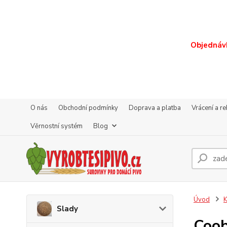
Objednávk
O nás
Obchodní podmínky
Doprava a platba
Vrácení a r
Věrnostní systém
Blog
Úvod
K
Slady
Coob