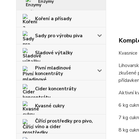
Enzymy
Koření a přísady
Sady pro výrobu piva
Komple
Sladové výtažky
Kvasnice 
Lihovarsk
Pivní mladinové
zkušené p
koncentráty
přídavkem
Cider koncentráty
Aktivní 
6 kg cuk
Kvasné cukry
7 kg cukr
Čířící prostředky pro pivo,
víno a cider
8 kg cukr