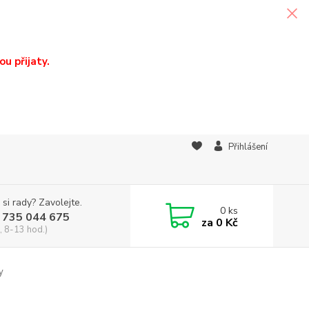
u přijaty.
Přihlášení
 si rady? Zavolejte.
0
ks
 735 044 675
za
0 Kč
, 8-13 hod.)
y