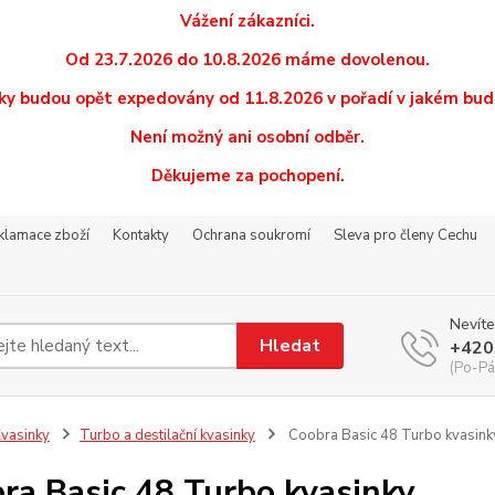
Vážení zákazníci.
Od 23.7.2026 do 10.8.2026 máme dovolenou.
y budou opět expedovány od 11.8.2026 v pořadí v jakém budo
Není možný ani osobní odběr.
Děkujeme za pochopení.
eklamace zboží
Kontakty
Ochrana soukromí
Sleva pro členy Cechu
Nevíte
Hledat
+420
(Po-Pá
vasinky
Turbo a destilační kvasinky
Coobra Basic 48 Turbo kvasink
ra Basic 48 Turbo kvasinky