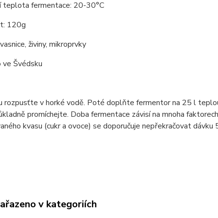
í teplota fermentace: 20-30°C
t: 120g
vasnice, živiny, mikroprvky
 ve Švédsku
u rozpusťte v horké vodě. Poté doplňte fermentor na 25 l tepl
kladně promíchejte. Doba fermentace závisí na mnoha faktorech: 
ného kvasu (cukr a ovoce) se doporučuje nepřekračovat dávku 5 
zařazeno v kategoriích