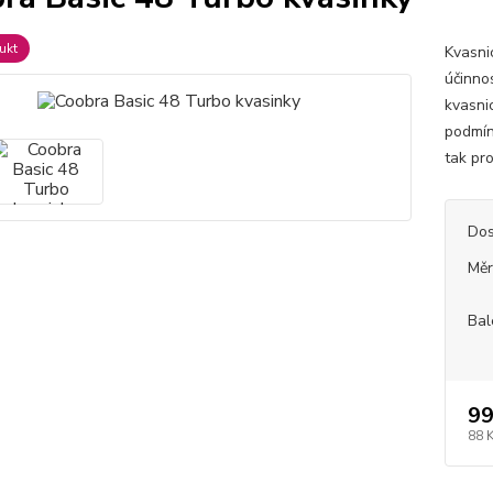
ukt
Kvasni
účinno
kvasni
podmín
tak pro
Dos
Měr
Bal
99
88 