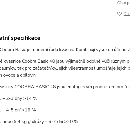
Číslo p
Do 
tní specifikace
Coobra Basic je moderní řada kvasnic. Kombinují vysokou účinnost
é kvasnice Coobra Basic 48 jsou výjimečně odolné vůči různým po
alírníky, tak pro začátečníky.
Jejich všestrannost umožňuje jejich 
 ovoce a obilovin.
kvasinky COOBRA BASIC 48 jsou enologickým produktem pro ferm
ru – 2-3 dny >14 %
u – 4-5 dní >16 %
u nebo 9,4 kg glukózy – 6-7 dní >20 %