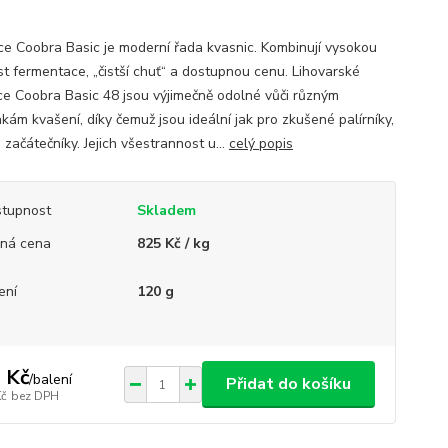
ce Coobra Basic je moderní řada kvasnic. Kombinují vysokou
st fermentace, „čistší chuť“ a dostupnou cenu. Lihovarské
ce Coobra Basic 48 jsou výjimečně odolné vůči různým
kám kvašení, díky čemuž jsou ideální jak pro zkušené palírníky,
 začátečníky. Jejich všestrannost u...
celý popis
tupnost
Skladem
ná cena
825 Kč / kg
ení
120 g
 Kč
/
balení
Přidat do košíku
Kč
bez DPH