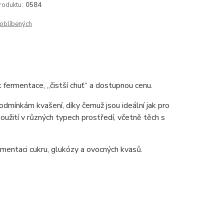
roduktu:
0584
oblíbených
 fermentace, „čistší chuť“ a dostupnou cenu.
dmínkám kvašení, díky čemuž jsou ideální jak pro
použití v různých typech prostředí, včetně těch s
entaci cukru, glukózy a ovocných kvasů.