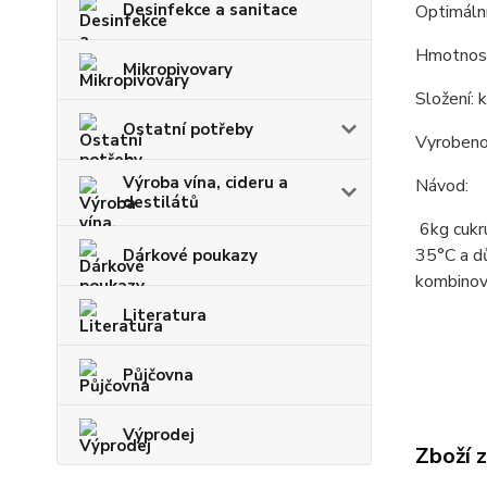
Desinfekce a sanitace
Optimáln
Hmotnos
Mikropivovary
Složení: k
Ostatní potřeby
Vyrobeno
Výroba vína, cideru a
Návod:
destilátů
6kg cukr
35°C a dů
Dárkové poukazy
kombinova
Literatura
Půjčovna
Výprodej
Zboží 