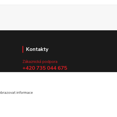
Kontakty
Zákaznická podpora
+420 735 044 675
(Po-Pá, 8-13 hod.)
.
info@vyrobtesipivo.cz
obrazovat informace