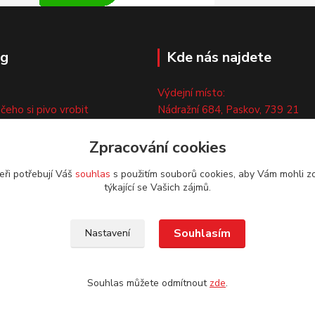
og
Kde nás najdete
Výdejní místo:
 čeho si pivo vrobit
Nádražní 684, Paskov, 739 21
ny
Pouze po předchozí tel. domluvě
ty
Zpracování cookies
eři potřebují Váš
souhlas
s použitím souborů cookies, aby Vám mohli z
týkající se Vašich zájmů.
Souhlasím
Nastavení
Souhlas můžete odmítnout
zde
.