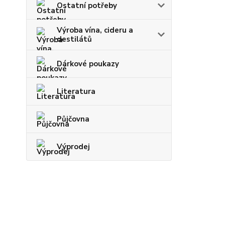
Ostatní potřeby
Výroba vína, cideru a
destilátů
Dárkové poukazy
Literatura
Půjčovna
Výprodej