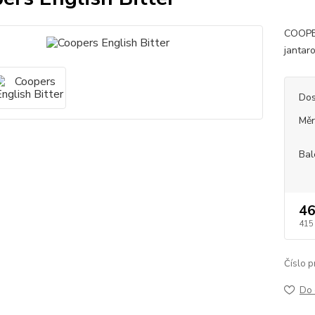
COOPER
jantar
Dos
Měr
Bal
46
415
Číslo p
Do 