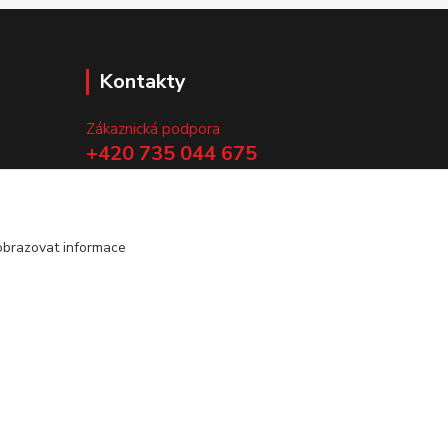
Kontakty
Zákaznická podpora
+420 735 044 675
(Po-Pá, 8-13 hod.)
.
info@vyrobtesipivo.cz
obrazovat informace
Vytvořeno na
Eshop-rychle.cz