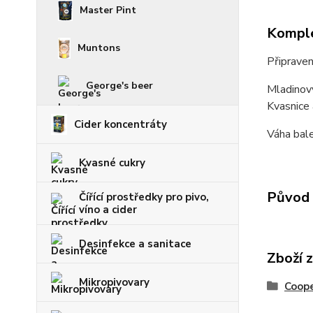
Master Pint
Komple
Muntons
Připraven
George's beer
Mladinový
Kvasnice 
Cider koncentráty
Váha bale
Kvasné cukry
Původ 
Čířící prostředky pro pivo,
víno a cider
Desinfekce a sanitace
Zboží 
Mikropivovary
Coop