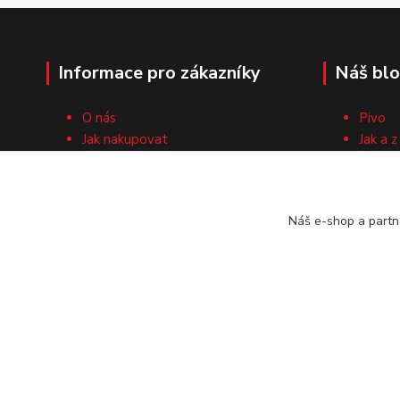
Informace pro zákazníky
Náš bl
O nás
Pivo
Jak nakupovat
Jak a z
Obchodní podmínky
Surovi
Cech domácích pivovarníků
Recep
Kontaktní formulář
Náš e-shop a partn
Vrácení zboží