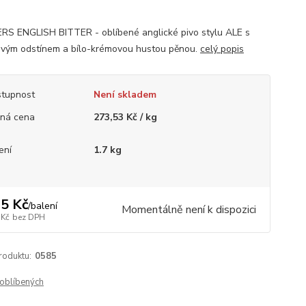
S ENGLISH BITTER - oblíbené anglické pivo stylu ALE s
ovým odstínem a bílo-krémovou hustou pěnou.
celý popis
tupnost
Není skladem
ná cena
273,53 Kč / kg
ení
1.7 kg
5 Kč
/
balení
Momentálně není k dispozici
 Kč
bez DPH
roduktu:
0585
oblíbených