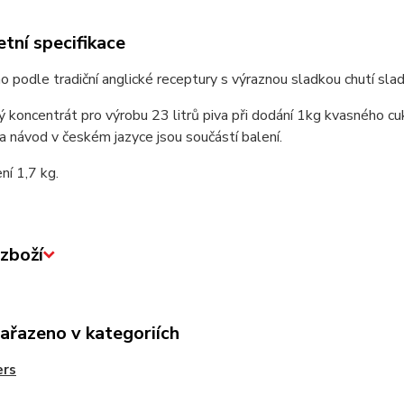
tní specifikace
o podle tradiční anglické receptury s výraznou sladkou chutí sl
 koncentrát pro výrobu 23 litrů piva při dodání 1kg kvasného cuk
a návod v českém jazyce jsou součástí balení.
ní 1,7 kg.
zboží
zařazeno v kategoriích
ers