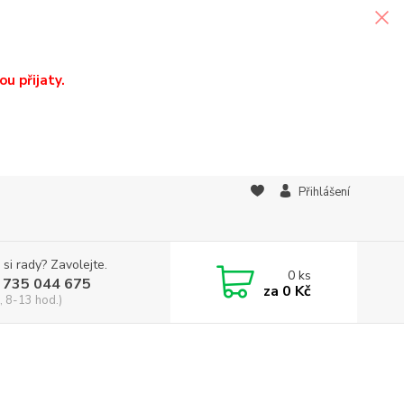
u přijaty.
Přihlášení
 si rady? Zavolejte.
0
ks
 735 044 675
za
0 Kč
, 8-13 hod.)