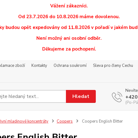
Vážení zákazníci.
Od 23.7.2026 do 10.8.2026 máme dovolenou.
y budou opět expedovány od 11.8.2026 v pořadí v jakém budo
Není možný ani osobní odběr.
Děkujeme za pochopení.
eklamace zboží
Kontakty
Ochrana soukromí
Sleva pro členy Cechu
Nevíte
Hledat
+420
(Po-Pá
ivní mladinové koncentráty
Coopers
Coopers English Bitter
ers English Bitter