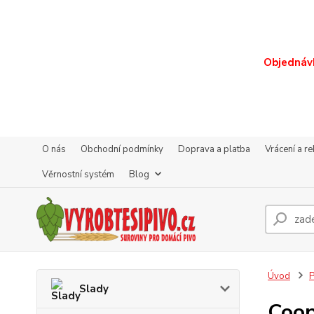
Objednávk
O nás
Obchodní podmínky
Doprava a platba
Vrácení a r
Věrnostní systém
Blog
Úvod
P
Slady
Coop