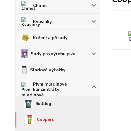
Chmel
Kvasinky
Koření a přísady
Sady pro výrobu piva
Sladové výtažky
Pivní mladinové
koncentráty
Bulldog
Coopers