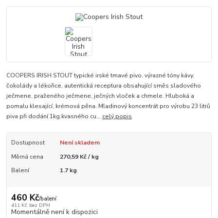
COOPERS IRISH STOUT typické irské tmavé pivo, výrazné tóny kávy,
čokolády a lékořice, autentická receptura obsahující směs sladového
ječmene, praženého ječmene, ječných vloček a chmele. Hluboká a
pomalu klesající, krémová pěna. Mladinový koncentrát pro výrobu 23 litrů
piva při dodání 1kg kvasného cu...
celý popis
Dostupnost
Není skladem
Měrná cena
270,59 Kč / kg
Balení
1.7 kg
460 Kč
/
balení
411 Kč
bez DPH
Momentálně není k dispozici