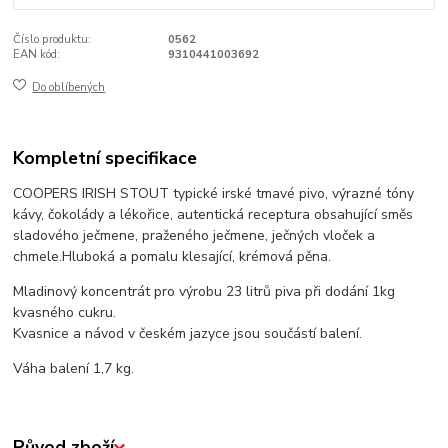
Číslo produktu:
0562
EAN kód:
9310441003692
Do oblíbených
Kompletní specifikace
COOPERS IRISH STOUT typické irské tmavé pivo, výrazné tóny
kávy, čokolády a lékořice, autentická receptura obsahující směs
sladového ječmene, praženého ječmene, ječných vloček a
chmele.
Hluboká a pomalu klesající, krémová pěna.
Mladinový koncentrát pro výrobu 23 litrů piva při dodání 1kg
kvasného cukru.
Kvasnice a návod v českém jazyce jsou součástí balení.
Váha balení 1,7 kg.
Původ zboží