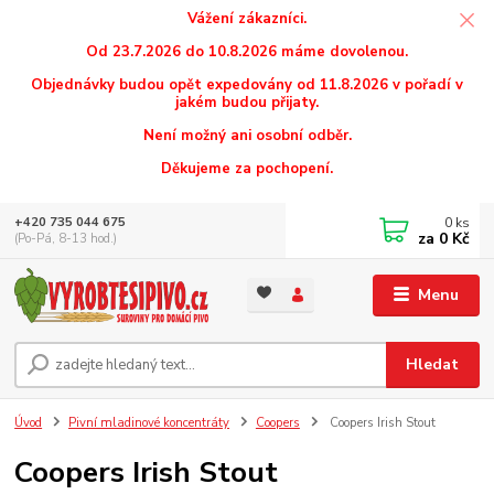
Vážení zákazníci.
Od 23.7.2026 do 10.8.2026 máme dovolenou.
Objednávky budou opět expedovány od 11.8.2026 v pořadí v
jakém budou přijaty.
Není možný ani osobní odběr.
Děkujeme za pochopení.
0
ks
+420 735 044 675
za
0 Kč
(Po-Pá, 8-13 hod.)
Menu
Hledat
Úvod
Pivní mladinové koncentráty
Coopers
Coopers Irish Stout
Coopers Irish Stout