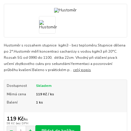
Hustoměr s rozsahem stupnice kg/m3 - bez teploměru.Stupnice dělena
po 2°.Hustoměr měří koncentraci sacharózy s vodou kg/m3 při 20°C.
Rozsah SG od 0990 do 1100, délka 22cm. Vhodný při stáčení piva k
určení zbytkového cukru pro sekundární fermentaci a pozorování
průběhu kvašení.Baleno v praktickém p...
celý popis
Dostupnost
Skladem
Měrná cena
119 Kč / ks
Balení
1 ks
119 Kč
/
ks
98 Kč
bez DPH
Přidat do košíku