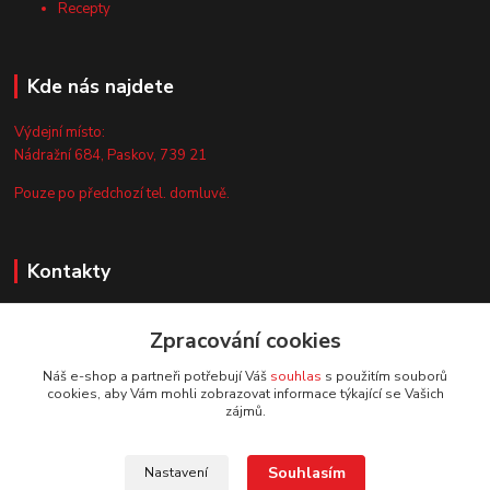
Recepty
Kde nás najdete
Výdejní místo:
Nádražní 684, Paskov, 739 21
Pouze po předchozí tel. domluvě.
Kontakty
Zákaznická podpora
Zpracování cookies
+420 735 044 675
(Po-Pá, 8-13 hod.)
Náš e-shop a partneři potřebují Váš
souhlas
s použitím souborů
cookies, aby Vám mohli zobrazovat informace týkající se Vašich
info@vyrobtesipivo.cz
zájmů.
Souhlasím
Nastavení