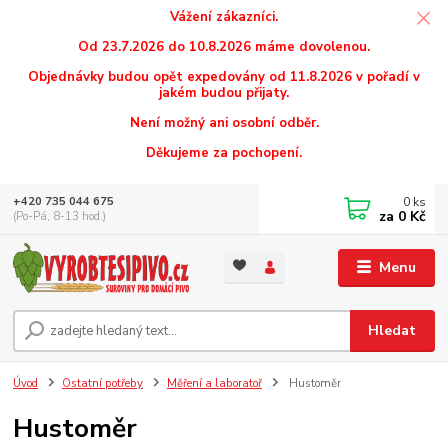
Vážení zákazníci.
Od 23.7.2026 do 10.8.2026 máme dovolenou.
Objednávky budou opět expedovány od 11.8.2026 v pořadí v
jakém budou přijaty.
Není možný ani osobní odběr.
Děkujeme za pochopení.
0
ks
+420 735 044 675
za
0 Kč
(Po-Pá, 8-13 hod.)
Menu
Hledat
Úvod
Ostatní potřeby
Měření a laboratoř
Hustoměr
Hustoměr