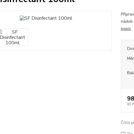
Příprav
nádob 
popis
Dos
Měr
Bal
98
81 
Číslo p