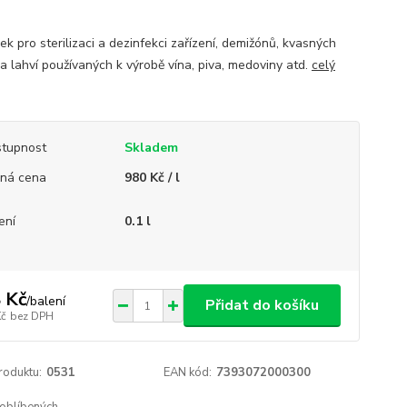
ek pro sterilizaci a dezinfekci zařízení, demižónů, kvasných
a lahví používaných k výrobě vína, piva, medoviny atd.
celý
tupnost
Skladem
ná cena
980 Kč / l
ení
0.1 l
 Kč
/
balení
Přidat do košíku
Kč
bez DPH
roduktu:
0531
EAN kód:
7393072000300