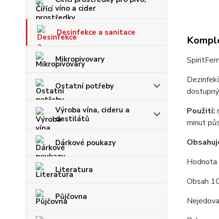
víno a cider
Desinfekce a sanitace
Komple
Mikropivovary
SpiritF
Dezinfekč
Ostatní potřeby
dostupný
Výroba vína, cideru a
Použití:
r
destilátů
minut půs
Obsahuj
Dárkové poukazy
Hodnota
Literatura
Obsah 1
Půjčovna
Nejedovat