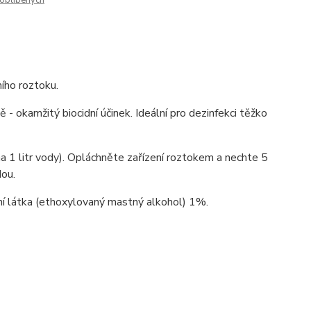
oblíbených
ího roztoku.
 - okamžitý biocidní účinek. Ideální pro dezinfekci těžko
na 1 litr vody). Opláchněte zařízení roztokem a nechte 5
dou.
í látka (ethoxylovaný mastný alkohol) 1%.