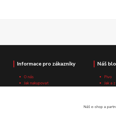
Informace pro zákazníky
Náš bl
O nás
Pivo
Jak nakupovat
Jak a z
Obchodní podmínky
Surovi
Cech domácích pivovarníků
Recep
Kontaktní formulář
Náš e-shop a partn
Vrácení zboží