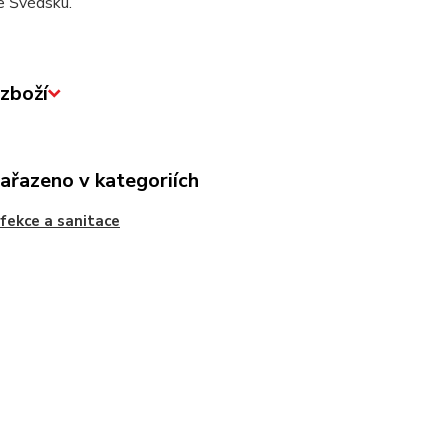
e Švédsku.
zboží
zařazeno v kategoriích
fekce a sanitace