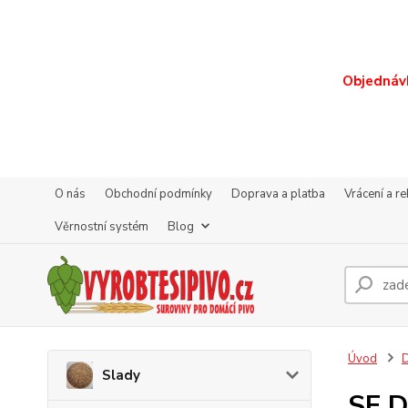
Objednávk
O nás
Obchodní podmínky
Doprava a platba
Vrácení a r
Věrnostní systém
Blog
Úvod
D
Slady
SF D