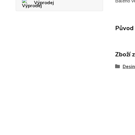
Baleno v
Výprodej
Původ 
Zboží 
Desin