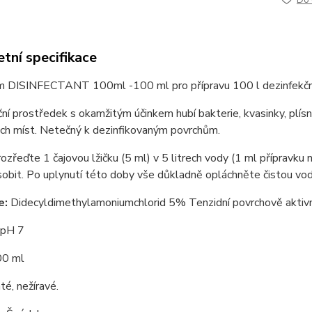
Do 
tní specifikace
erm DISINFECTANT 100ml -
100 ml pro přípravu 100 l dezinfekčn
ní prostředek s okamžitým účinkem hubí bakterie, kvasinky, plísně
ch míst. Netečný k dezinfikovaným povrchům.
ozřeďte 1 čajovou lžičku (5 ml) v 5 litrech vody (1 ml přípravku 
obit. Po uplynutí této doby vše důkladně opláchněte čistou vo
e:
Didecyldimethylamoniumchlorid 5% Tenzidní povrchově aktivn
 pH 7
00 ml
é, nežíravé.