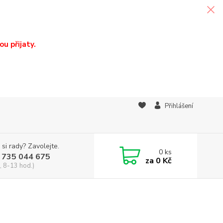
u přijaty.
Přihlášení
 si rady? Zavolejte.
0
ks
 735 044 675
za
0 Kč
, 8-13 hod.)