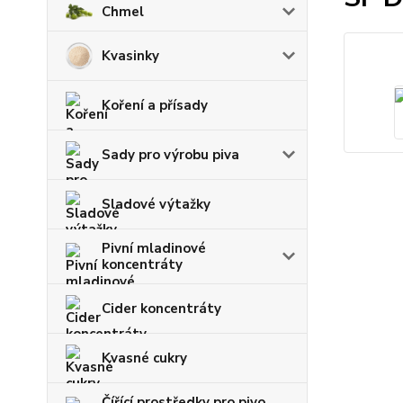
Chmel
Kvasinky
Koření a přísady
Sady pro výrobu piva
Sladové výtažky
Pivní mladinové
koncentráty
Cider koncentráty
Kvasné cukry
Čířící prostředky pro pivo,