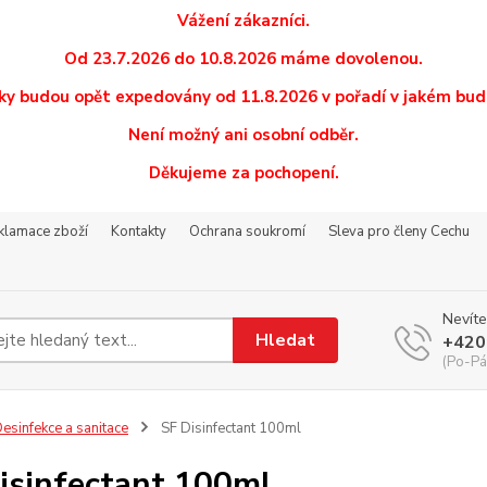
Vážení zákazníci.
Od 23.7.2026 do 10.8.2026 máme dovolenou.
y budou opět expedovány od 11.8.2026 v pořadí v jakém budo
Není možný ani osobní odběr.
Děkujeme za pochopení.
eklamace zboží
Kontakty
Ochrana soukromí
Sleva pro členy Cechu
Nevíte
Hledat
+420
(Po-Pá
esinfekce a sanitace
SF Disinfectant 100ml
isinfectant 100ml