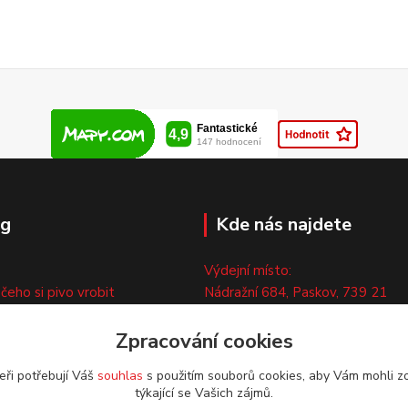
og
Kde nás najdete
Výdejní místo:
 čeho si pivo vrobit
Nádražní 684, Paskov, 739 21
ny
Pouze po předchozí tel. domluvě
ty
Zpracování cookies
eři potřebují Váš
souhlas
s použitím souborů cookies, aby Vám mohli z
týkající se Vašich zájmů.