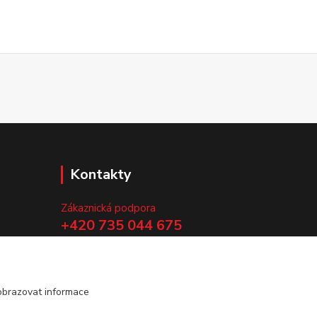
Kontakty
Zákaznická podpora
+420 735 044 675
(Po-Pá, 8-13 hod.)
.
info@vyrobtesipivo.cz
obrazovat informace