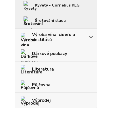
Kyvety - Cornelius KEG
Šrotování sladu
Výroba vína, cideru a
destilátů
Dárkové poukazy
Literatura
Půjčovna
Výprodej