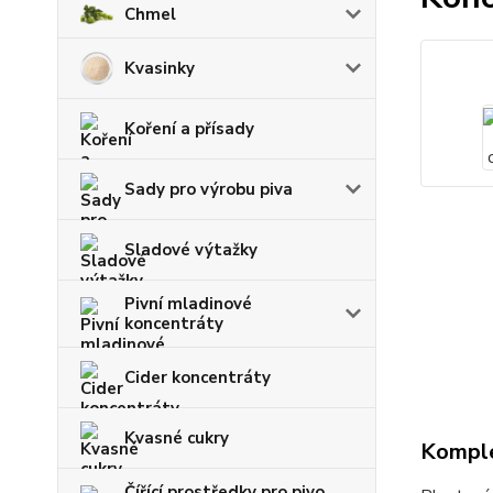
Chmel
Kvasinky
Koření a přísady
Sady pro výrobu piva
Sladové výtažky
Pivní mladinové
koncentráty
Cider koncentráty
Kvasné cukry
Komple
Čířící prostředky pro pivo,