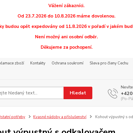
Vážení zákazníci.
Od 23.7.2026 do 10.8.2026 máme dovolenou.
y budou opět expedovány od 11.8.2026 v pořadí v jakém budo
Není možný ani osobní odběr.
Děkujeme za pochopení.
eklamace zboží
Kontakty
Ochrana soukromí
Sleva pro členy Cechu
Nevíte
Hledat
+420
(Po-Pá
statní potřeby
Kvasné nádoby a příslušenství
Kohout výpustný s o
ut výpustný s odkalovačem