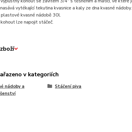
výpustný kohout se závitem 3/4" s těsněním a maticí, ve které je
nasává vytékající tekutina kvasnice a kaly ze dna kvasné nádoby.
 plastové kvasné nádobě 30l.
kohout lze napojit stáčeč.
zboží
zařazeno v kategoriích
né nádoby a
Stáčení piva
ušenství