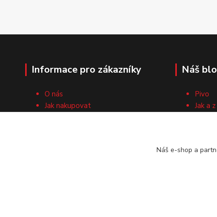
Informace pro zákazníky
Náš bl
O nás
Pivo
Jak nakupovat
Jak a z
Obchodní podmínky
Surovi
Cech domácích pivovarníků
Recep
Kontaktní formulář
Náš e-shop a partn
Vrácení zboží