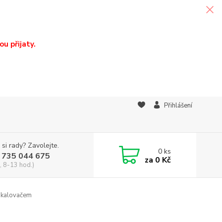
u přijaty.
Přihlášení
 si rady? Zavolejte.
0
ks
 735 044 675
za
0 Kč
, 8-13 hod.)
dkalovačem