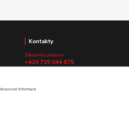
Kontakty
Zákaznická podpora
+420 735 044 675
(Po-Pá, 8-13 hod.)
.
info@vyrobtesipivo.cz
obrazovat informace