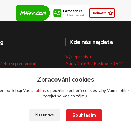
og
Kde nás najdete
Výdejní místo:
 čeho si pivo vrobit
Nádražní 684, Paskov, 739 21
ny
Pouze po předchozí tel. domluvě
ty
Zpracování cookies
eři potřebují Váš
souhlas
s použitím souborů cookies, aby Vám mohli z
týkající se Vašich zájmů.
Souhlasím
Nastavení