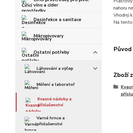
Plastový 
víno a cider
nahoru ne
Vhodný k
Desinfekce a sanitace
Na tento 
Mikropivovary
Původ 
Ostatní potřeby
Láhvování a výčep
Zboží 
Měření a laboratoř
Kvas
přísl
Kvasné nádoby a
příslušenství
Varné hrnce a
příslušenství