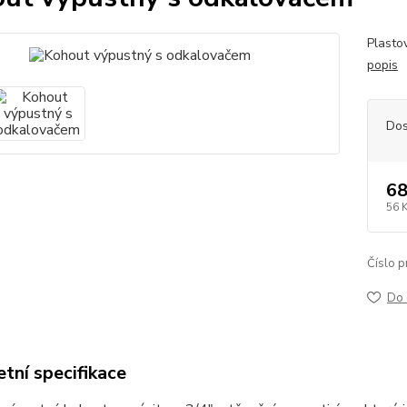
Plasto
popis
Dos
68
56 
Číslo p
Do 
tní specifikace