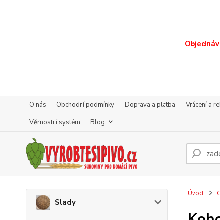
Objednávk
O nás
Obchodní podmínky
Doprava a platba
Vrácení a r
Věrnostní systém
Blog
Úvod
O
Slady
Koho