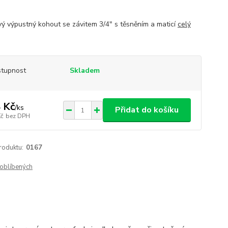
vý výpustný kohout se závitem 3/4" s těsněním a maticí
celý
tupnost
Skladem
 Kč
/
ks
Přidat do košíku
Kč
bez DPH
roduktu:
0167
oblíbených