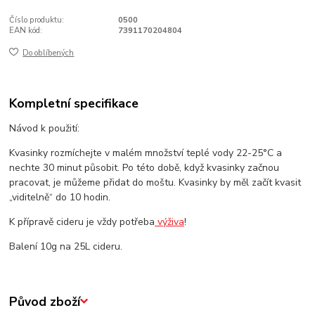
Číslo produktu:
0500
EAN kód:
7391170204804
Do oblíbených
Kompletní specifikace
Návod k použití:
Kvasinky rozmíchejte v malém množství teplé vody 22-25°C a
nechte 30 minut působit. Po této době, když kvasinky začnou
pracovat, je můžeme přidat do moštu. Kvasinky by měl začít kvasit
„viditelně“ do 10 hodin.
K přípravě cideru je vždy potřeba
výživa
!
Balení 10g na 25L cideru.
Původ zboží