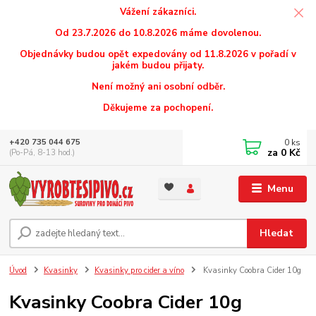
Vážení zákazníci.
Od 23.7.2026 do 10.8.2026 máme dovolenou.
Objednávky budou opět expedovány od 11.8.2026 v pořadí v
jakém budou přijaty.
Není možný ani osobní odběr.
Děkujeme za pochopení.
0
ks
+420 735 044 675
za
0 Kč
(Po-Pá, 8-13 hod.)
Menu
Hledat
Úvod
Kvasinky
Kvasinky pro cider a víno
Kvasinky Coobra Cider 10g
Kvasinky Coobra Cider 10g