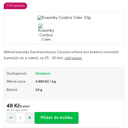
TOP produkt
Aktivní kvasinky Saccharomyces Cervisie určené pro kvašení ovocných
šumivých vín a ciderů, na 25 - 30 litrů.
celý popis
Dostupnost
Skladem
Měrná cena
4 800 Kč / kg
Balení
10 g
48 Kč
/
balení
43 Kč
bez DPH
Přidat do košíku