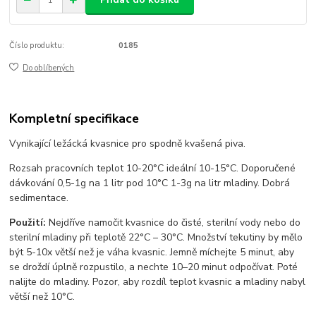
Číslo produktu:
0185
Do oblíbených
Kompletní specifikace
Vynikající ležácká kvasnice pro spodně kvašená piva.
Rozsah pracovních teplot 10-20°C ideální 10-15°C.
Doporučené
dávkování 0,5-1g na 1 litr pod 10°C 1-3g na litr mladiny. Dobrá
sedimentace.
Použití:
Nejdříve namočit kvasnice do čisté, sterilní vody nebo do
sterilní mladiny při teplotě 22°C – 30°C. Množství tekutiny by mělo
být 5-10x větší než je váha kvasnic.
Jemně míchejte 5 minut, aby
se droždí úplně rozpustilo, a nechte 10–20 minut odpočívat. Poté
nalijte do mladiny. Pozor, aby rozdíl teplot kvasnic a mladiny nabyl
větší než 10°C.