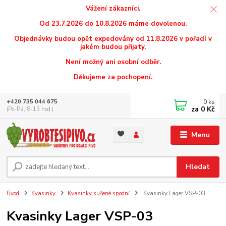
Vážení zákazníci.
Od 23.7.2026 do 10.8.2026 máme dovolenou.
Objednávky budou opět expedovány od 11.8.2026 v pořadí v
jakém budou přijaty.
Není možný ani osobní odběr.
Děkujeme za pochopení.
0
ks
+420 735 044 675
za
0 Kč
(Po-Pá, 8-13 hod.)
Menu
Hledat
Úvod
Kvasinky
Kvasinky sušené spodní
Kvasinky Lager VSP-03
Kvasinky Lager VSP-03