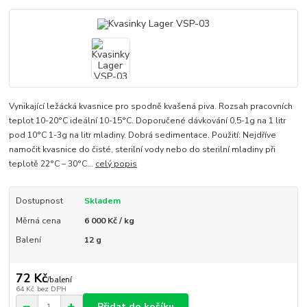
Vynikající ležácká kvasnice pro spodně kvašená piva. Rozsah pracovních
teplot 10-20°C ideální 10-15°C. Doporučené dávkování 0,5-1g na 1 litr
pod 10°C 1-3g na litr mladiny. Dobrá sedimentace. Použití: Nejdříve
namočit kvasnice do čisté, sterilní vody nebo do sterilní mladiny při
teplotě 22°C – 30°C...
celý popis
Dostupnost
Skladem
Měrná cena
6 000 Kč / kg
Balení
12 g
72 Kč
/
balení
64 Kč
bez DPH
Přidat do košíku