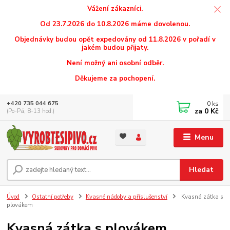
Vážení zákazníci.
Od 23.7.2026 do 10.8.2026 máme dovolenou.
Objednávky budou opět expedovány od 11.8.2026 v pořadí v
jakém budou přijaty.
Není možný ani osobní odběr.
Děkujeme za pochopení.
0
ks
+420 735 044 675
za
0 Kč
(Po-Pá, 8-13 hod.)
Menu
Hledat
Úvod
Ostatní potřeby
Kvasné nádoby a příslušenství
Kvasná zátka s
plovákem
Kvasná zátka s plovákem