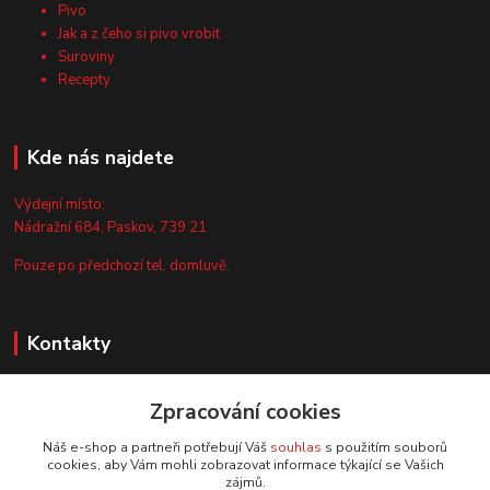
Pivo
Jak a z čeho si pivo vrobit
Suroviny
Recepty
Kde nás najdete
Výdejní místo:
Nádražní 684, Paskov, 739 21
Pouze po předchozí tel. domluvě.
Kontakty
Zákaznická podpora
Zpracování cookies
+420 735 044 675
(Po-Pá, 8-13 hod.)
Náš e-shop a partneři potřebují Váš
souhlas
s použitím souborů
cookies, aby Vám mohli zobrazovat informace týkající se Vašich
info@vyrobtesipivo.cz
zájmů.