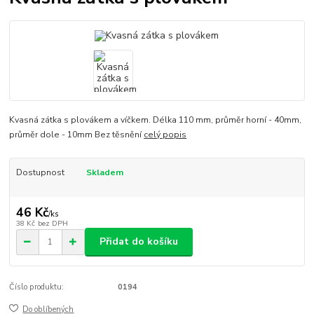
Kvasná zátka s plovákem a víčkem. Délka 110 mm, průměr horní - 40mm,
průměr dole - 10mm Bez těsnění
celý popis
Dostupnost
Skladem
46 Kč
/
ks
38 Kč
bez DPH
Přidat do košíku
Číslo produktu:
0194
Do oblíbených