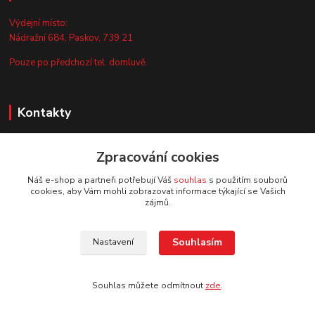
Výdejní místo:
Nádražní 684, Paskov, 739 21
Pouze po předchozí tel. domluvě.
Kontakty
Zákaznická podpora
Zpracování cookies
+420 735 044 675
(Po-Pá, 8-13 hod.)
Náš e-shop a partneři potřebují Váš
souhlas
s použitím souborů
cookies, aby Vám mohli zobrazovat informace týkající se Vašich
info@vyrobtesipivo.cz
zájmů.
Souhlasím
Nastavení
Souhlas můžete odmítnout
zde
.
Vytvořeno na
Eshop-rychle.cz