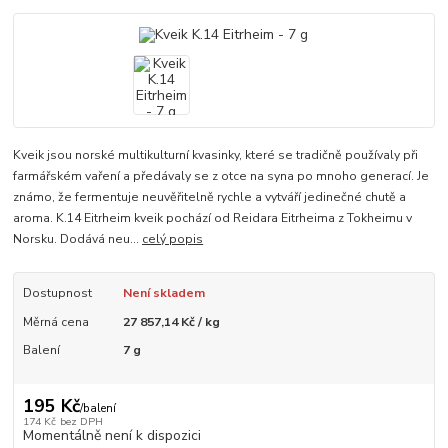
Kveik jsou norské multikulturní kvasinky, které se tradičně používaly při
farmářském vaření a předávaly se z otce na syna po mnoho generací. Je
známo, že fermentuje neuvěřitelně rychle a vytváří jedinečné chutě a
aroma. K.14 Eitrheim kveik pochází od Reidara Eitrheima z Tokheimu v
Norsku. Dodává neu...
celý popis
Dostupnost
Není skladem
Měrná cena
27 857,14 Kč / kg
Balení
7 g
195 Kč
/
balení
174 Kč
bez DPH
Momentálně není k dispozici