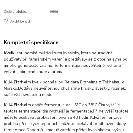
Číslo produktu:
0609
Do oblíbených
Kompletní specifikace
Kveik
jsou norské multikulturní kvasinky, které se tradičně
používaly při farmářském vaření a předávaly se z otce na syna po
mnoho generací.
Je známo, že fermentuje neuvěřitelně rychle a
vytváří jedinečné chutě a aroma.
K.14 Eitrheim
kveik pochází od Reidara Eitrheima z Tokheimu v
Norsku.
Dodává neuvěřitelnou chuť zralé hrušky, švestky, rozinek,
sušených švestek a medu.
K.14 Eitrheim
dobře fermentuje od 15°C do 38°C.
Čím vyšší je
teplota fermentace, tím rychlejší je fermentace.
Při nejvyšší teplotě
můžete očekávat prokvašení piva za 48 hodin.
Když fermentace
probíhá při nízkých teplotách, můžete očekávat prodloužení doby
fermentace.
Doporučujeme uživatelům přidat kvasinkovou výživu