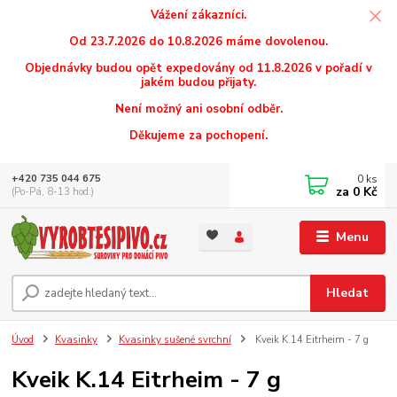
Vážení zákazníci.
Od 23.7.2026 do 10.8.2026 máme dovolenou.
Objednávky budou opět expedovány od 11.8.2026 v pořadí v
jakém budou přijaty.
Není možný ani osobní odběr.
Děkujeme za pochopení.
0
ks
+420 735 044 675
za
0 Kč
(Po-Pá, 8-13 hod.)
Menu
Hledat
Úvod
Kvasinky
Kvasinky sušené svrchní
Kveik K.14 Eitrheim - 7 g
Kveik K.14 Eitrheim - 7 g