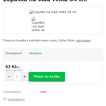
Plastová lopatka k nabírání nejen sladu. Délka 34cm.
celý popis
Dostupnost
Skladem
63 Kč
/
ks
52 Kč
bez DPH
Přidat do košíku
Číslo produktu:
0206
Do oblíbených