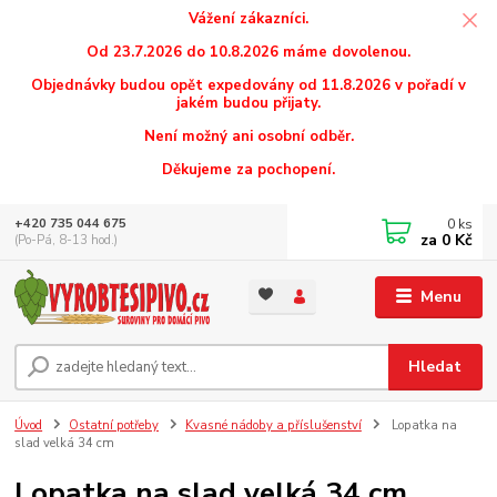
Vážení zákazníci.
Od 23.7.2026 do 10.8.2026 máme dovolenou.
Objednávky budou opět expedovány od 11.8.2026 v pořadí v
jakém budou přijaty.
Není možný ani osobní odběr.
Děkujeme za pochopení.
0
ks
+420 735 044 675
za
0 Kč
(Po-Pá, 8-13 hod.)
Menu
Hledat
Úvod
Ostatní potřeby
Kvasné nádoby a příslušenství
Lopatka na
slad velká 34 cm
Lopatka na slad velká 34 cm