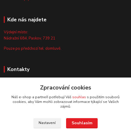
Kde nás najdete
Výdejní místo:
Nádražní 684, Paskov, 739 21
Pouze po předchozí tel. domluvě.
Kontakty
Zákaznická podpora
Zpracování cookies
+420 735 044 675
(Po-Pá, 8-13 hod.)
Náš e-shop a partneři potřebují Váš
souhlas
s použitím souborů
cookies, aby Vám mohli zobrazovat informace týkající se Vašich
info@vyrobtesipivo.cz
zájmů.
Souhlasím
Nastavení