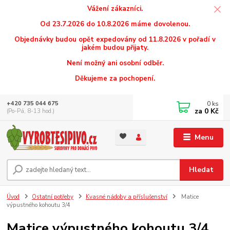
Vážení zákazníci.
Od 23.7.2026 do 10.8.2026 máme dovolenou.
Objednávky budou opět expedovány od 11.8.2026 v pořadí v
jakém budou přijaty.
Není možný ani osobní odběr.
Děkujeme za pochopení.
0
ks
+420 735 044 675
za
0 Kč
(Po-Pá, 8-13 hod.)
Menu
Hledat
Úvod
Ostatní potřeby
Kvasné nádoby a příslušenství
Matice
výpustného kohoutu 3/4
Matice výpustného kohoutu 3/4